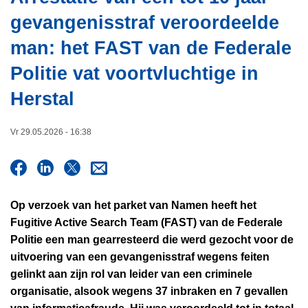
i
n
gevangenisstraf veroordeelde
e
h
man: het FAST van de Federale
o
u
Politie vat voortvluchtige in
d
Herstal
g
a
a
Vr 29.05.2026 - 16:38
n
Op verzoek van het parket van Namen heeft het
Fugitive Active Search Team (FAST) van de Federale
Politie een man gearresteerd die werd gezocht voor de
uitvoering van een gevangenisstraf wegens feiten
gelinkt aan zijn rol van leider van een criminele
organisatie, alsook wegens 37 inbraken en 7 gevallen