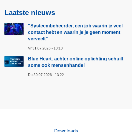
s
h
Laatste nieuws
o
u
n
i
"Systeembeheerder, een job waarin je veel
e
l
contact hebt en waarin je je geen moment
n
t
verveelt"​
v
s
Vr 31.07.2026 - 10:10
e
o
r
Blue Heart: achter online oplichting schuilt
m
o
soms ook mensenhandel
s
o
o
Do 30.07.2026 - 13:22
r
o
d
k
e
m
e
e
l
n
d
s
i
e
n
Downloads