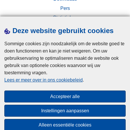
n
o
h
Pers
m
a
Statistieken
v
n
Campagnes
a
Deze website gebruikt cookies
d
n
e
g
Sommige cookies zijn noodzakelijk om de website goed te
l
r
doen functioneren en kan je niet weigeren. Om uw
i
gebruikservaring te optimaliseren maakt de website ook
j
gebruik van optionele cookies waarvoor wij uw
k
toestemming vragen.
Disclaimer
o
Lees er meer over in ons cookiebeleid
.
Privacy
n
Cookies
d
Accepteer alle
e
Toegankelijkheid
r
Instellingen aanpassen
z
© 2026 Politie.be
o
Alleen essentiële cookies
e