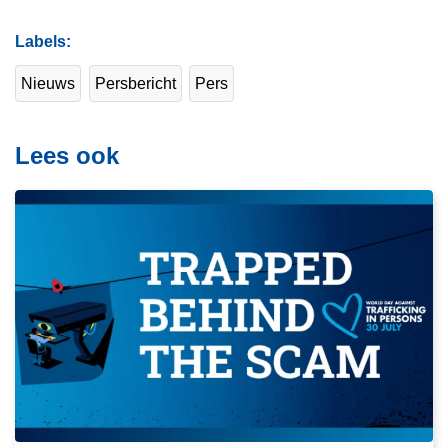
Labels
Nieuws
Persbericht
Pers
Lees ook
L
e
e
s
m
e
e
r
o
v