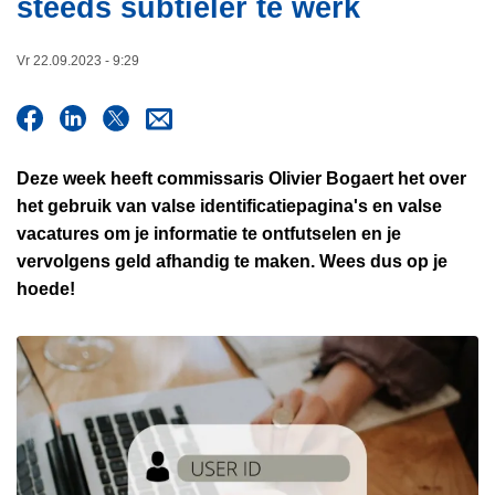
steeds subtieler te werk
i
n
e
h
Vr 22.09.2023 - 9:29
o
u
d
g
Deze week heeft commissaris Olivier Bogaert het over
a
het gebruik van valse identificatiepagina's en valse
a
vacatures om je informatie te ontfutselen en je
n
vervolgens geld afhandig te maken. Wees dus op je
hoede!