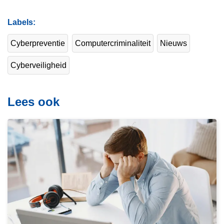
Labels
Cyberpreventie
Computercriminaliteit
Nieuws
Cyberveiligheid
Lees ook
L
e
e
s
m
e
e
r