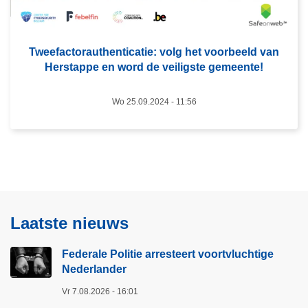
o
a
v
u
e
d
Tweefactorauthenticatie: volg het voorbeeld van
r
e
Herstappe en word de veiligste gemeente!
T
:
w
w
Wo 25.09.2024 - 11:56
e
a
e
n
f
n
a
e
c
e
t
r
o
Laatste nieuws
s
r
l
a
Federale Politie arresteert voortvluchtige
a
Nederlander
u
c
t
h
Vr 7.08.2026 - 16:01
h
t