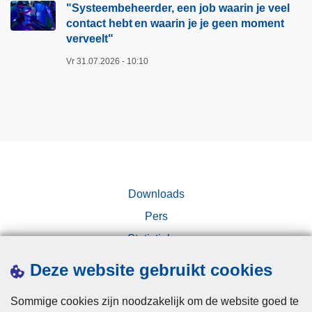
"Systeembeheerder, een job waarin je veel
e
o
contact hebt en waarin je je geen moment
n
f
verveelt"​
t
f
Vr 31.07.2026 - 10:10
i
e
c
r
a
s
t
e
i
e
e
n
:
t
v
w
Downloads
o
e
Pers
l
e
Statistieken
g
d
h
e
Campagnes
Deze website gebruikt cookies
e
k
t
e
Sommige cookies zijn noodzakelijk om de website goed te
v
e