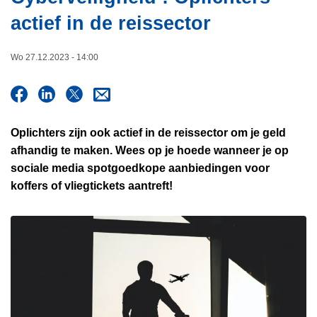
i
n
actief in de reissector
e
h
o
Wo 27.12.2023 - 14:00
u
d
g
a
Oplichters zijn ook actief in de reissector om je geld
a
afhandig te maken. Wees op je hoede wanneer je op
n
sociale media spotgoedkope aanbiedingen voor
koffers of vliegtickets aantreft!