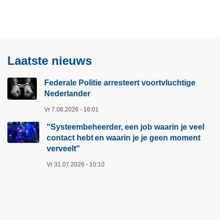
f
n
a
e
c
e
t
r
o
Laatste nieuws
s
r
l
a
Federale Politie arresteert voortvluchtige
a
Nederlander
u
c
t
h
Vr 7.08.2026 - 16:01
h
t
"Systeembeheerder, een job waarin je veel
e
o
contact hebt en waarin je je geen moment
n
f
verveelt"​
t
f
Vr 31.07.2026 - 10:10
i
e
c
r
a
s
t
e
i
e