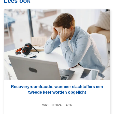
Lees ook
L
e
e
s
m
e
e
r
o
v
e
r
Recoveryroomfraude: wanneer slachtoffers een
tweede keer worden opgelicht
R
e
Wo 9.10.2024 - 14:26
c
o