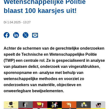
Wetenschappelijke Politie
i
n
e
blaast 100 kaarsjes uit!
h
o
u
Di 1.04.2025 - 13:27
d
g
a
a
Achter de schermen van de gerechtelijke onderzoeken
n
speelt de Technische en Wetenschappelijke Politie
(TWP) een centrale rol. Ze is gespecialiseerd in analyse
van plaatsen delict, onderzoek van vingerafdrukken,
sporenopname en -analyse met behulp van
wetenschappelijke methodes en voorziet zo
onderzoekers van materiële, objectieve en
onweerlegbare bewijselementen.