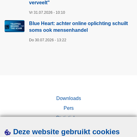
verveelt"​
W
Vr 31.07.2026 - 10:10
e
t
Blue Heart: achter online oplichting schuilt
soms ook mensenhandel
e
n
Do 30.07.2026 - 13:22
s
c
h
a
p
p
e
Downloads
l
i
Pers
j
Statistieken
k
Campagnes
e
Deze website gebruikt cookies