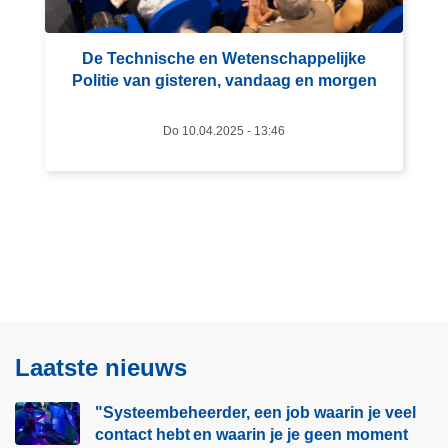
o
v
De Technische en Wetenschappelijke
e
Politie van gisteren, vandaag en morgen
r
D
Do 10.04.2025 - 13:46
e
T
e
c
h
n
i
s
c
Laatste nieuws
h
e
"Systeembeheerder, een job waarin je veel
e
contact hebt en waarin je je geen moment
n