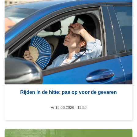
L
e
e
s
m
e
e
r
o
v
e
r
Rijden in de hitte: pas op voor de gevaren
R
i
Vr 19.06.2026 - 11:55
j
d
e