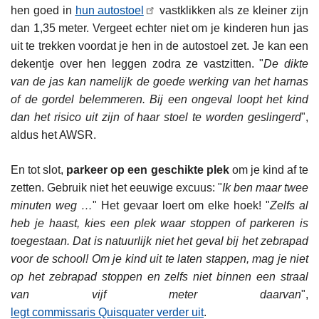
hen goed in
hun autostoel
vastklikken als ze kleiner zijn
dan 1,35 meter. Vergeet echter niet om je kinderen hun jas
uit te trekken voordat je hen in de autostoel zet. Je kan een
dekentje over hen leggen zodra ze vastzitten. "
De dikte
van de jas kan namelijk de goede werking van het harnas
of de gordel belemmeren. Bij een ongeval loopt het kind
dan het risico uit zijn of haar stoel te worden geslingerd
",
aldus het AWSR.
En tot slot,
parkeer op een geschikte plek
om je kind af te
zetten. Gebruik niet het eeuwige excuus: "
Ik ben maar twee
minuten weg …
" Het gevaar loert om elke hoek! "
Zelfs al
heb je haast, kies een plek waar stoppen of parkeren is
toegestaan. Dat is natuurlijk niet het geval bij het zebrapad
voor de school! Om je kind uit te laten stappen, mag je niet
op het zebrapad stoppen en zelfs niet binnen een straal
van vijf meter daarvan
",
legt commissaris Quisquater verder uit
.