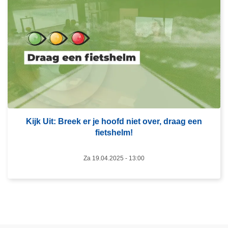
L
n
e
i
e
n
s
d
m
e
e
h
e
i
r
t
o
t
v
e
Kijk Uit: Breek er je hoofd niet over, draag een
e
:
fietshelm!
r
p
K
a
Za 19.04.2025 - 13:00
i
s
j
o
k
p
U
v
i
o