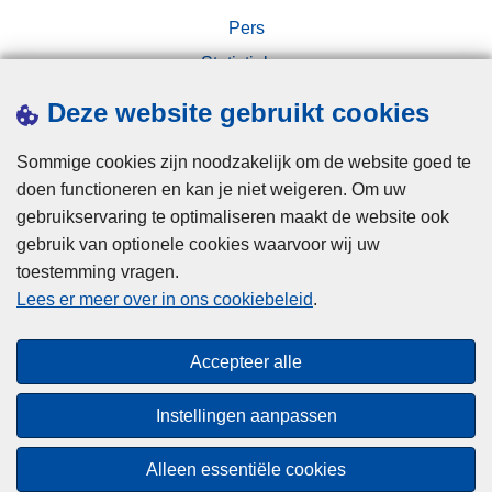
e
Pers
t
o
Statistieken
v
Campagnes
Deze website gebruikt cookies
e
r
Sommige cookies zijn noodzakelijk om de website goed te
,
doen functioneren en kan je niet weigeren. Om uw
d
gebruikservaring te optimaliseren maakt de website ook
r
gebruik van optionele cookies waarvoor wij uw
a
toestemming vragen.
Disclaimer
a
Lees er meer over in ons cookiebeleid
.
g
Privacy
e
Cookies
Accepteer alle
e
Toegankelijkheid
n
Instellingen aanpassen
f
© 2026 Politie.be
i
Alleen essentiële cookies
e