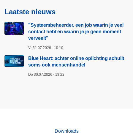
t
o
:
r
Laatste nieuws
B
d
r
e
"Systeembeheerder, een job waarin je veel
e
g
contact hebt en waarin je je geen moment
verveelt"​
e
e
k
v
Vr 31.07.2026 - 10:10
e
a
Blue Heart: achter online oplichting schuilt
r
r
soms ook mensenhandel
j
e
Do 30.07.2026 - 13:22
e
n
h
o
o
f
d
n
i
Downloads