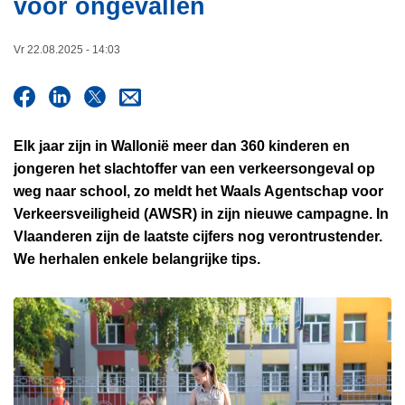
voor ongevallen
i
n
e
h
Vr 22.08.2025 - 14:03
o
u
d
g
Elk jaar zijn in Wallonië meer dan 360 kinderen en
a
jongeren het slachtoffer van een verkeersongeval op
a
weg naar school, zo meldt het Waals Agentschap voor
n
Verkeersveiligheid (AWSR) in zijn nieuwe campagne. In
Vlaanderen zijn de laatste cijfers nog verontrustender.
We herhalen enkele belangrijke tips.