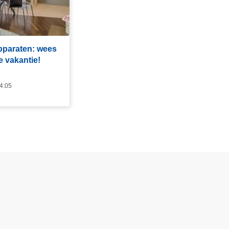
apparaten: wees
e vakantie!
14:05