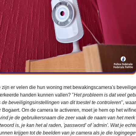
e zijn er velen die hun woning met bewakingscamera's beveiligen
verkeerde handen kunnen vallen? "
Het probleem is dat veel geb
s de beveiligingsinstellingen van dit toestel te controleren
", waa
r Bogaert. Om de camera te activeren, moet je hem op het wifine
 vind je de gebruikersnaam die zeer vaak de naam van het merk 
oord is, je kan het al raden, 'password' of 'admin'. Wat je echter
nnen krijgen tot de beelden van je camera als je die logingege