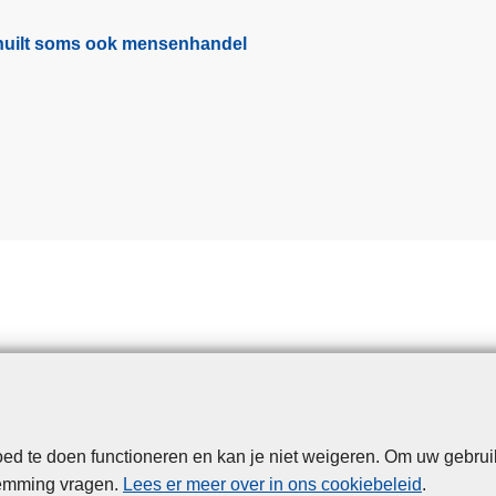
e
n
schuilt soms ook mensenhandel
:
S
l
i
m
m
e
a
p
p
a
r
a
t
e
d te doen functioneren en kan je niet weigeren. Om uw gebrui
Disclaimer
Privacy
Cookies
Toegankelijkheid
n
temming vragen.
Lees er meer over in ons cookiebeleid
.