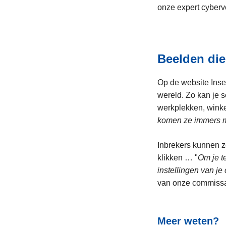
onze expert cyberve
Beelden die
Op de website Inse
wereld. Zo kan je 
werkplekken, winke
komen ze immers m
Inbrekers kunnen z
klikken … "
Om je te
instellingen van j
van onze commissa
Meer weten?