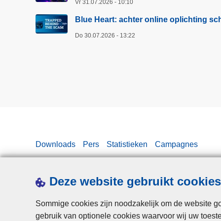
Vr 31.07.2026 - 10:10
r
p
Blue Heart: achter online oplichting 
r
Do 30.07.2026 - 13:22
e
v
e
n
t
i
e
g
a
Downloads
Pers
Statistieken
Campagnes
a
t
m
Deze website gebruikt cookies
e
t
Sommige cookies zijn noodzakelijk om de website goe
p
gebruik van optionele cookies waarvoor wij uw toes