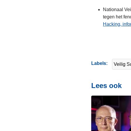
Nationaal Vei
tegen het fe
Hacking, info
Labels
Veilig S
Lees ook
L
e
e
s