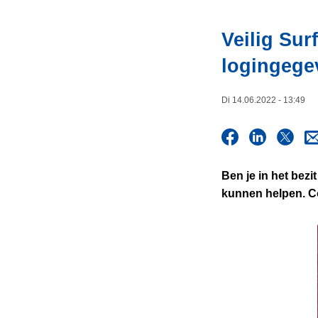
i
n
e
h
Veilig Sur
o
logingege
u
d
g
Di 14.06.2022 - 13:49
a
a
n
Ben je in het bez
kunnen helpen. Con