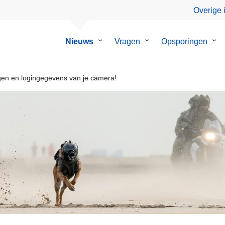
Overige 
Nieuws
Submenu
Vragen
Submenu
Opsporingen
Su
van
van
van
Nieuws
Vragen
Ops
ingen en logingegevens van je camera!