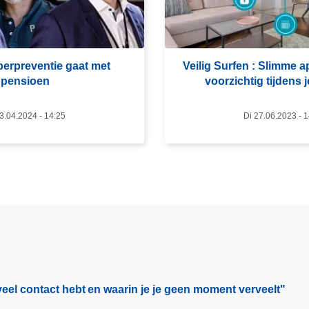
m
e
e
r
erpreventie gaat met
Veilig Surfen : Slimme 
o
pensioen
voorzichtig tijdens j
v
e
3.04.2024 - 14:25
Di 27.06.2023 - 
r
V
e
i
l
i
g
S
u
r
eel contact hebt en waarin je je geen moment verveelt"​
f