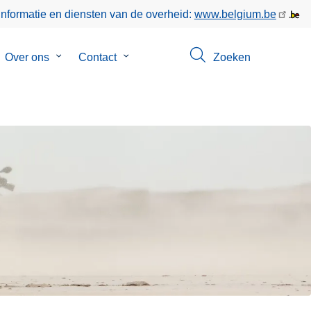
informatie en diensten van de overheid:
www.belgium.be
bmenu
Over ons
Submenu
Contact
Submenu
Zoeken
van
van
poringen
Over
Contact
ons