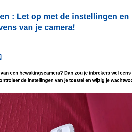
fen : Let op met de instellingen en
vens van je camera!
it van een bewakingscamera? Dan zou je inbrekers wel eens
troleer de instellingen van je toestel en wijzig je wachtwo