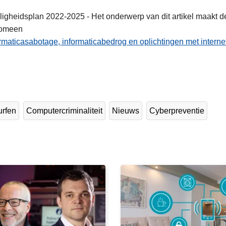
ligheidsplan 2022-2025 - Het onderwerp van dit artikel maakt dee
nomeen
rmaticasabotage, informaticabedrog en oplichtingen met interne
urfen
Computercriminaliteit
Nieuws
Cyberpreventie
L
e
e
s