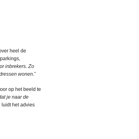
over heel de
 parkings,
r inbrekers. Zo
adressen wonen
."
oor op het beeld te
dat je naar de
, luidt het advies