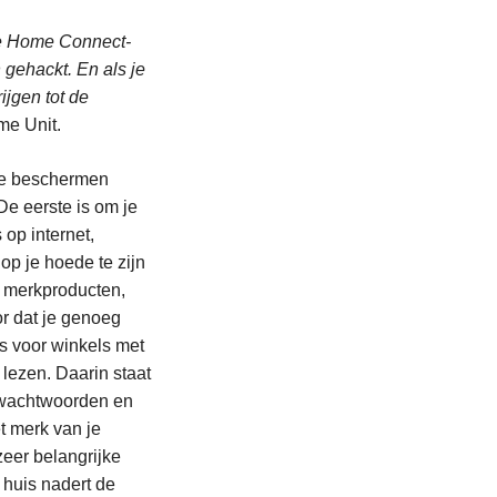
 de Home Connect-
 gehackt. En als je
ijgen tot de
me Unit.
te beschermen
e eerste is om je
 op internet,
op je hoede te zijn
n merkproducten,
r dat je genoeg
s voor winkels met
lezen. Daarin staat
n wachtwoorden en
t merk van je
zeer belangrijke
e huis nadert de