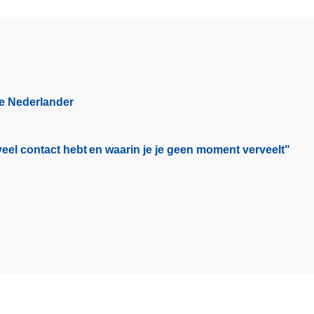
l
i
g
S
u
r
ge Nederlander
f
e
n
eel contact hebt en waarin je je geen moment verveelt"​
:
D
e
t
e
c
h
n
i