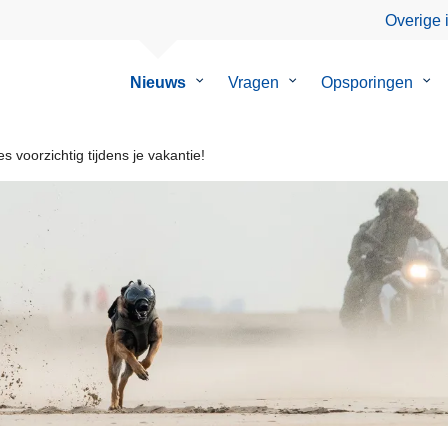
Overige 
Nieuws
Submenu
Vragen
Submenu
Opsporingen
Su
van
van
van
Nieuws
Vragen
Ops
 voorzichtig tijdens je vakantie!