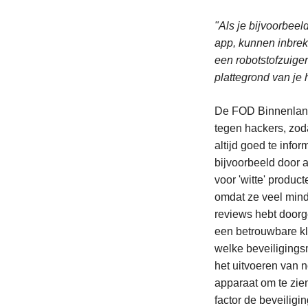
"Als je bijvoorbee
app, kunnen inbreke
een robotstofzuige
plattegrond van je 
De FOD Binnenland
tegen hackers, zod
altijd goed te info
bijvoorbeeld door a
voor 'witte' produ
omdat ze veel mind
reviews hebt doorg
een betrouwbare kl
welke beveiligings
het uitvoeren van 
apparaat om te zien
factor de beveiligi