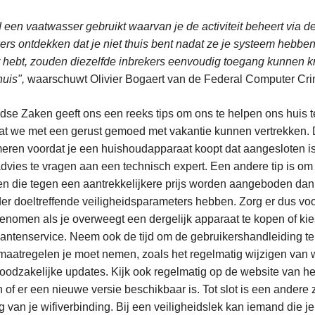
ld een vaatwasser gebruikt waarvan je de activiteit beheert via
rs ontdekken dat je niet thuis bent nadat ze je systeem hebben
r hebt, zouden diezelfde inbrekers eenvoudig toegang kunnen kr
huis",
waarschuwt Olivier Bogaert van de Federal Computer Cri
se Zaken geeft ons een reeks tips om ons te helpen ons huis 
at we met een gerust gemoed met vakantie kunnen vertrekken. D
rmeren voordat je een huishoudapparaat koopt dat aangesloten is
dvies te vragen aan een technisch expert. Een andere tip is om 
cten die tegen een aantrekkelijkere prijs worden aangeboden da
er doeltreffende veiligheidsparameters hebben. Zorg er dus voo
enomen als je overweegt een dergelijk apparaat te kopen of kie
antenservice. Neem ook de tijd om de gebruikershandleiding te 
maatregelen je moet nemen, zoals het regelmatig wijzigen va
noodzakelijke updates. Kijk ook regelmatig op de website van he
 of er een nieuwe versie beschikbaar is. Tot slot is een andere 
ng van je wifiverbinding. Bij een veiligheidslek kan iemand die j