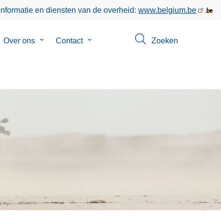
informatie en diensten van de overheid:
www.belgium.be
bmenu
Over ons
Submenu
Contact
Submenu
Zoeken
van
van
poringen
Over
Contact
ons