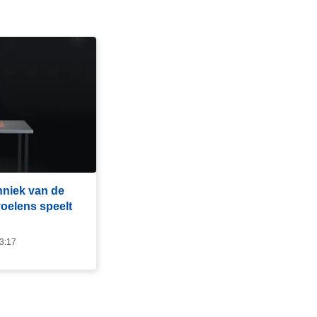
chniek van de
voelens speelt
13:17