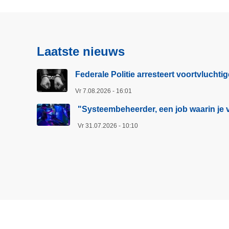
e
e
r
C
Laatste nieuws
y
b
Federale Politie arresteert voortvluchti
e
Vr 7.08.2026 - 16:01
r
p
"Systeembeheerder, een job waarin je v
r
Vr 31.07.2026 - 10:10
e
v
e
n
t
i
e
g