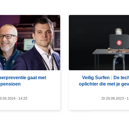
L
e
e
s
m
e
e
r
erpreventie gaat met
Veilig Surfen : De te
o
pensioen
oplichter die met je ge
v
e
3.04.2024 - 14:25
Di 20.06.2023 - 
r
V
e
i