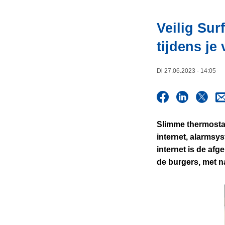
i
n
e
h
Veilig Sur
o
tijdens je 
u
d
g
Di 27.06.2023 - 14:05
a
a
n
Slimme thermostat
internet, alarmsy
internet is de af
de burgers, met n