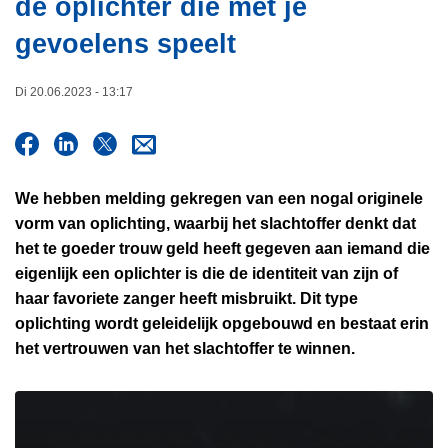
de oplichter die met je
i
n
e
gevoelens speelt
h
o
u
Di 20.06.2023 - 13:17
d
g
a
a
We hebben melding gekregen van een nogal originele
n
vorm van oplichting, waarbij het slachtoffer denkt dat
het te goeder trouw geld heeft gegeven aan iemand die
eigenlijk een oplichter is die de identiteit van zijn of
haar favoriete zanger heeft misbruikt. Dit type
oplichting wordt geleidelijk opgebouwd en bestaat erin
het vertrouwen van het slachtoffer te winnen.