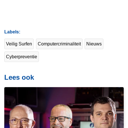
Labels
Veilig Surfen
Computercriminaliteit
Nieuws
Cyberpreventie
Lees ook
L
e
e
s
m