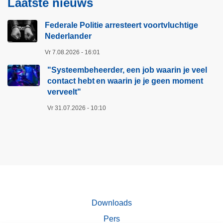
Laatste nieuws
:
n
S
s
Federale Politie arresteert voortvluchtige
l
i
Nederlander
i
o
Vr 7.08.2026 - 16:01
m
e
m
n
"Systeembeheerder, een job waarin je veel
e
contact hebt en waarin je je geen moment
a
verveelt"​
p
Vr 31.07.2026 - 10:10
p
a
r
a
t
e
n
Downloads
:
w
Pers