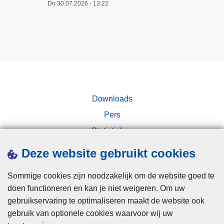
Do 30.07.2026 - 13:22
p
a
r
a
t
e
n
Downloads
:
w
Pers
e
Statistieken
e
Campagnes
s
Deze website gebruikt cookies
v
o
Sommige cookies zijn noodzakelijk om de website goed te
o
doen functioneren en kan je niet weigeren. Om uw
r
gebruikservaring te optimaliseren maakt de website ook
z
gebruik van optionele cookies waarvoor wij uw