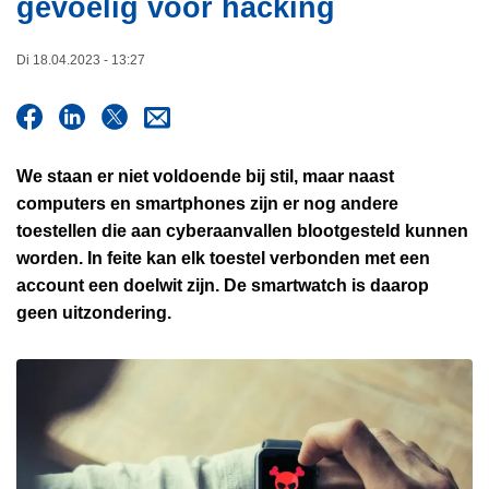
gevoelig voor hacking
i
n
e
h
Di 18.04.2023 - 13:27
o
u
d
g
We staan er niet voldoende bij stil, maar naast
a
computers en smartphones zijn er nog andere
a
toestellen die aan cyberaanvallen blootgesteld kunnen
n
worden. In feite kan elk toestel verbonden met een
account een doelwit zijn. De smartwatch is daarop
geen uitzondering.