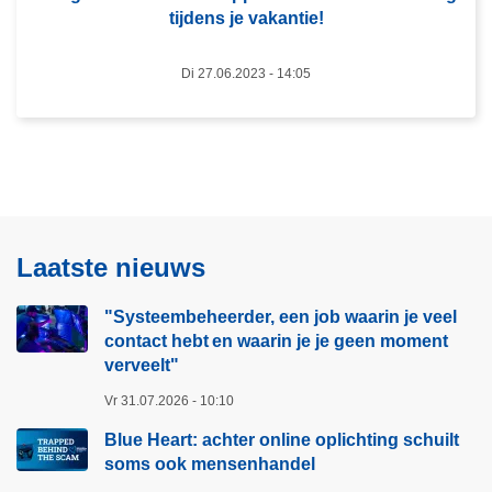
e
tijdens je vakantie!
l
g
i
a
Di 27.06.2023 - 14:05
g
a
S
t
u
m
r
e
f
t
e
p
n
e
Laatste nieuws
:
n
S
s
"Systeembeheerder, een job waarin je veel
l
i
contact hebt en waarin je je geen moment
i
o
verveelt"​
m
e
Vr 31.07.2026 - 10:10
m
n
e
Blue Heart: achter online oplichting schuilt
a
soms ook mensenhandel
p