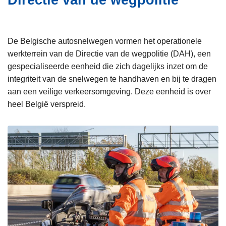
Directie van de wegpolitie
i
n
e
h
o
De Belgische autosnelwegen vormen het operationele
u
werkterrein van de Directie van de wegpolitie (DAH), een
d
gespecialiseerde eenheid die zich dagelijks inzet om de
g
integriteit van de snelwegen te handhaven en bij te dragen
a
aan een veilige verkeersomgeving. Deze eenheid is over
a
heel België verspreid.
n