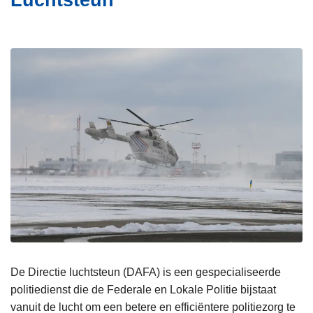
Luchtsteun
i
n
e
h
o
u
d
g
a
a
n
De Directie luchtsteun (DAFA) is een gespecialiseerde
politiedienst die de Federale en Lokale Politie bijstaat
vanuit de lucht om een betere en efficiëntere politiezorg te