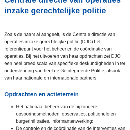
Centrale directie van operaties
i
n
inzake gerechtelijke politie
e
h
o
u
d
Zoals de naam al aangeeft, is de Centrale directie van
g
operaties inzake gerechtelijke politie
(DJO) het
a
referentiepunt voor het beheer en de coördinatie van
a
operaties. Bij het uitvoeren van haar opdrachten zet DJO
n
een heel breed scala van specifieke deskundigheden in ter
ondersteuning van heel de Geïntegreerde Politie, alsook
van haar nationale en internationale partners.
Opdrachten en actieterrein
Het nationaal beheer van de bijzondere
opsporingsmethoden: observaties, politionele en
burgerinfiltraties, informantenwerking;
De controle en de coördinatie van de interventies van