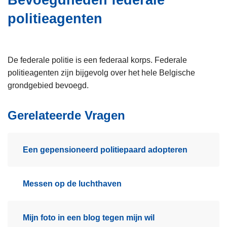
Bevoegdheden federale
i
n
politieagenten
e
h
o
u
d
De federale politie is een federaal korps. Federale
g
politieagenten zijn bijgevolg over het hele Belgische
a
grondgebied bevoegd.
a
n
Gerelateerde Vragen
Een gepensioneerd politiepaard adopteren
Messen op de luchthaven
Mijn foto in een blog tegen mijn wil