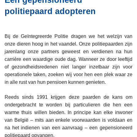
Een gepensioneerd
i
n
politiepaard adopteren
e
h
o
u
d
Bij de Geïntegreerde Politie dragen we het welzijn van
g
onze dieren hoog in het vaandel. Onze politiepaarden zijn
a
jarenlang onze partners geweest en verdienen na hun
a
carrière een waardige oude dag. Wanneer ze door leeftijd
n
of gezondheidsredenen niet langer inzetbaar zijn voor
operationele taken, zoeken wij voor hen een plek waar ze
in alle rust van hun pensioen kunnen genieten.
Reeds sinds 1991 krijgen deze paarden de kans om
ondergebracht te worden bij particulieren die hen een
warme thuis willen bieden. In principe kan elke inwoner
van België – mits aan enkele voorwaarden is voldaan en
na het indienen van een aanvraag – een gepensioneerd
politiepaard opvangen.