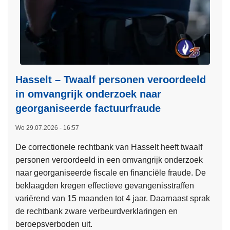
H
n
e
j
a
e
r
v
t
e
:
e
Hasselt – Twaalf personen veroordeeld
a
l
in omvangrijk onderzoek naar
c
c
h
georganiseerde factuurfraude
o
t
n
Wo 29.07.2026 - 16:57
e
t
r
De correctionele rechtbank van Hasselt heeft twaalf
a
o
personen veroordeeld in een omvangrijk onderzoek
c
n
naar georganiseerde fiscale en financiële fraude. De
t
l
beklaagden kregen effectieve gevangenisstraffen
h
i
variërend van 15 maanden tot 4 jaar. Daarnaast sprak
e
n
de rechtbank zware verbeurdverklaringen en
b
e
beroepsverboden uit.
t