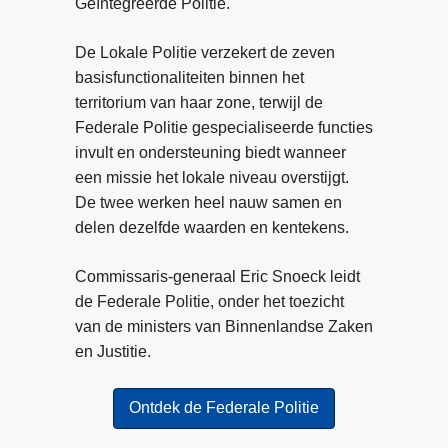
Geïntegreerde Politie.
o
o
t
m
m
–
De Lokale Politie verzekert de zeven
s
e
T
basisfunctionaliteiten binnen het
o
n
w
territorium van haar zone, terwijl de
o
t
a
Federale Politie gespecialiseerde functies
k
v
a
invult en ondersteuning biedt wanneer
m
e
l
een missie het lokale niveau overstijgt.
e
r
f
De twee werken heel nauw samen en
n
v
p
delen dezelfde waarden en kentekens.
s
e
e
e
e
r
Commissaris-generaal Eric Snoeck leidt
n
l
s
de Federale Politie, onder het toezicht
h
t
o
van de ministers van Binnenlandse Zaken
a
"
n
en Justitie.
n
e
d
n
Ontdek de Federale Politie
e
v
l