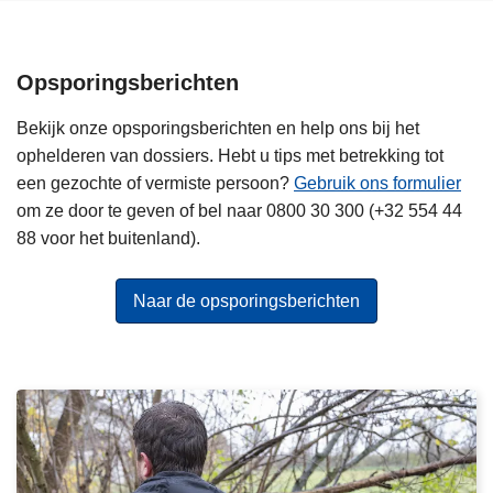
r
i
j
Opsporingsberichten
k
o
Bekijk onze opsporingsberichten en help ons bij het
n
ophelderen van dossiers. Hebt u tips met betrekking tot
d
een gezochte of vermiste persoon?
Gebruik ons formulier
e
om ze door te geven of bel naar 0800 30 300 (+32 554 44
r
88 voor het buitenland).
z
o
Naar de opsporingsberichten
e
k
n
a
a
V
r
e
g
r