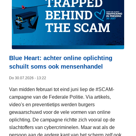
e
e
r
o
v
e
r
"
Blue Heart: achter online oplichting
S
schuilt soms ook mensenhandel
y
Do 30.07.2026 - 13:22
s
t
Van midden februari tot eind juni liep de #SCAM-
e
campagne van de Federale Politie. Via artikels,
e
video's en preventietips werden burgers
m
gewaarschuwd voor de vele vormen van online
b
oplichting. De campagne richtte zich vooral op de
e
slachtoffers van cybercriminelen. Maar wat als de
h
persoon aan de andere kant van het scherm zelf ook