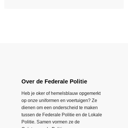
o
L
p
e
e
l
n
e
i
w
s
c
a
m
h
a
e
t
r
e
i
i
r
n
n
o
g
j
v
s
e
e
Over de Federale Politie
c
j
r
h
e
H
Heb je oker of hemelsblauw opgemerkt
u
g
a
op onze uniformen en voertuigen? Ze
i
e
s
dienen om een onderscheid te maken
l
e
s
tussen de Federale Politie en de Lokale
t
n
e
Politie. Samen vormen ze de
s
m
l