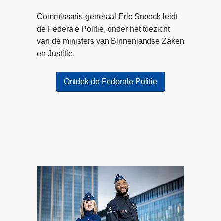
r
a
o
Commissaris-generaal Eric Snoeck leidt
c
n
de Federale Politie, onder het toezicht
t
l
van de ministers van Binnenlandse Zaken
h
i
en Justitie.
e
n
b
e
t
Ontdek de Federale Politie
o
p
e
l
n
i
w
c
a
h
a
t
r
i
i
n
n
g
j
s
e