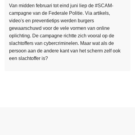
t
v
Van midden februari tot eind juni liep de #SCAM-
e
l
campagne van de Federale Politie. Via artikels,
e
u
video's en preventietips werden burgers
m
c
gewaarschuwd voor de vele vormen van online
b
h
oplichting. De campagne richtte zich vooral op de
e
t
slachtoffers van cybercriminelen. Maar wat als de
h
i
persoon aan de andere kant van het scherm zelf ook
e
g
een slachtoffer is?
e
e
L
r
N
e
d
e
e
e
d
s
r
e
m
,
r
e
e
l
e
e
a
r
n
n
o
j
d