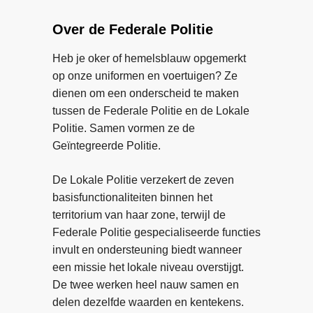
v
o
e
e
b
Over de Federale Politie
r
r
w
B
Heb je oker of hemelsblauw opgemerkt
a
l
op onze uniformen en voertuigen? Ze
a
u
dienen om een onderscheid te maken
r
e
tussen de Federale Politie en de Lokale
i
H
Politie. Samen vormen ze de
n
e
Geïntegreerde Politie.
j
a
e
r
De Lokale Politie verzekert de zeven
v
t
basisfunctionaliteiten binnen het
e
:
territorium van haar zone, terwijl de
e
a
Federale Politie gespecialiseerde functies
l
c
invult en ondersteuning biedt wanneer
c
h
een missie het lokale niveau overstijgt.
o
t
De twee werken heel nauw samen en
n
e
delen dezelfde waarden en kentekens.
t