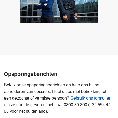
c
j
h
e
u
g
i
e
l
e
t
n
s
m
o
o
m
m
s
e
o
n
Opsporingsberichten
o
t
k
v
Bekijk onze opsporingsberichten en help ons bij het
m
e
ophelderen van dossiers. Hebt u tips met betrekking tot
e
r
een gezochte of vermiste persoon?
Gebruik ons formulier
n
v
om ze door te geven of bel naar 0800 30 300 (+32 554 44
s
e
88 voor het buitenland).
e
e