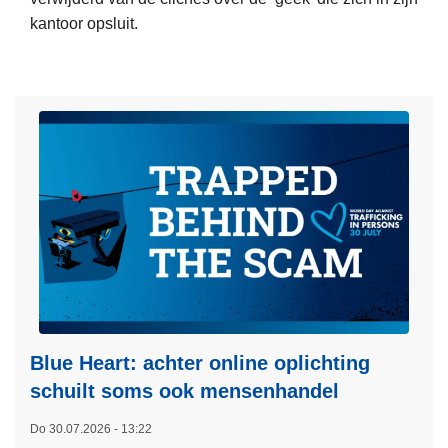
t
kantoor opsluit.
i
L
e
e
a
e
r
s
r
m
e
e
s
e
t
r
e
o
e
v
r
e
t
r
v
"
Blue Heart: achter online oplichting
o
S
o
schuilt soms ook mensenhandel
y
r
Do 30.07.2026 - 13:22
s
t