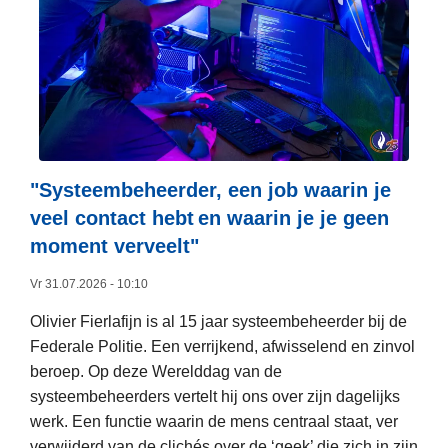
e
r
o
v
e
r
F
e
"Systeembeheerder, een job waarin je
d
veel contact hebt en waarin je je geen
e
moment verveelt"​
r
a
Vr 31.07.2026 - 10:10
l
Olivier Fierlafijn is al 15 jaar systeembeheerder bij de
e
Federale Politie. Een verrijkend, afwisselend en zinvol
P
beroep. Op deze Werelddag van de
o
systeembeheerders vertelt hij ons over zijn dagelijks
l
werk. Een functie waarin de mens centraal staat, ver
i
verwijderd van de clichés over de ‘geek’ die zich in zijn