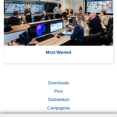
m
's
M
o
st
W
a
nt
Most Wanted
e
d
Downloads
Pers
Statistieken
Campagnes