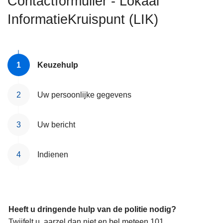
Contactformulier - Lokaal
n
InformatieKruispunt (LIK)
h
o
u
d
Keuzehulp
g
a
a
Uw persoonlijke gegevens
n
Uw bericht
Indienen
Heeft u dringende hulp van de politie nodig?
Twijfelt u, aarzel dan niet en bel meteen 101.