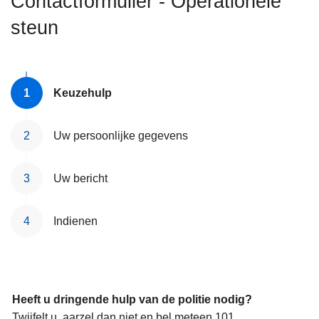
Contactformulier - Operationele
n
steun
h
o
u
d
Keuzehulp
g
a
a
Uw persoonlijke gegevens
n
Uw bericht
Indienen
Heeft u dringende hulp van de politie nodig?
Twijfelt u, aarzel dan niet en bel meteen 101.