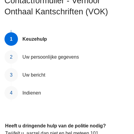
Contactformulier - Verhoor
n
Onthaal Kantschriften (VOK)
h
o
u
d
Keuzehulp
g
a
a
Uw persoonlijke gegevens
n
Uw bericht
Indienen
Heeft u dringende hulp van de politie nodig?
Twijfelt u, aarzel dan niet en bel meteen 101.