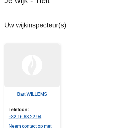
Je wijk - Tielt
n
h
o
Uw wijkinspecteur(s)
u
d
g
a
a
n
Bart WILLEMS
Telefoon
+32 16 63 22 94
Neem contact op met