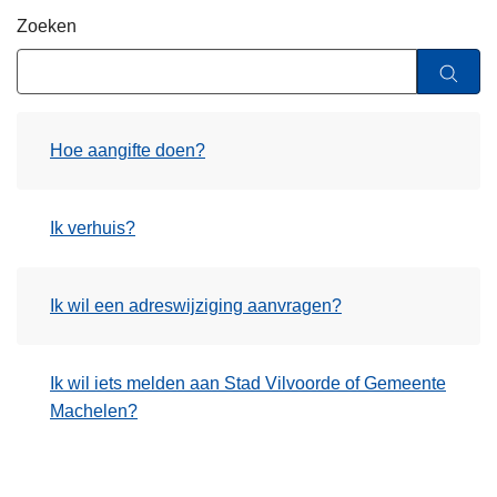
n
Zoeken
h
o
u
d
Hoe aangifte doen?
g
a
a
Ik verhuis?
n
Ik wil een adreswijziging aanvragen?
Ik wil iets melden aan Stad Vilvoorde of Gemeente
Machelen?