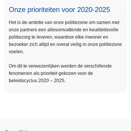
Onze prioriteiten voor 2020-2025
Het is de ambitie van onze politiezone om samen met
onze partners een allesomvattende en kwaliteitsvolle
L
politiezorg te leveren, waardoor elke inwoner en
e
bezoeker zich altijd en overal veilig in onze politiezone
e
voelen.
s
m
Om dit te verwezenlijken werden de verschillende
e
fenomenen als prioriteit gekozen voor de
e
beleidscyclus 2020 – 2025.
r
o
v
e
r
O
n