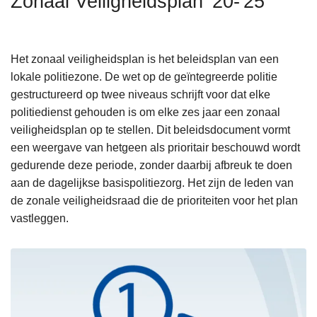
Zonaal Veiligheidsplan '20-'25
n
h
o
Het zonaal veiligheidsplan is het beleidsplan van een
u
lokale politiezone. De wet op de geïntegreerde politie
d
gestructureerd op twee niveaus schrijft voor dat elke
g
politiedienst gehouden is om elke zes jaar een zonaal
a
veiligheidsplan op te stellen. Dit beleidsdocument vormt
a
een weergave van hetgeen als prioritair beschouwd wordt
n
gedurende deze periode, zonder daarbij afbreuk te doen
aan de dagelijkse basispolitiezorg. Het zijn de leden van
de zonale veiligheidsraad die de prioriteiten voor het plan
vastleggen.