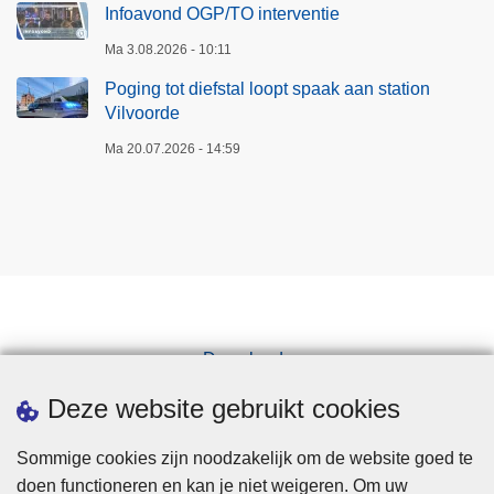
2
Infoavond OGP/TO interventie
0
Ma 3.08.2026 - 10:11
2
0
Poging tot diefstal loopt spaak aan station
Vilvoorde
-
2
Ma 20.07.2026 - 14:59
0
2
5
Downloads
Pers
Deze website gebruikt cookies
Sommige cookies zijn noodzakelijk om de website goed te
doen functioneren en kan je niet weigeren. Om uw