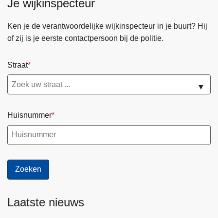
Je wijkinspecteur
z
e
p
Ken je de verantwoordelijke wijkinspecteur in je buurt? Hij
r
of zij is je eerste contactpersoon bij de politie.
i
o
Straat
r
i
▼
t
e
Huisnummer
i
t
e
n
v
o
o
Laatste nieuws
r