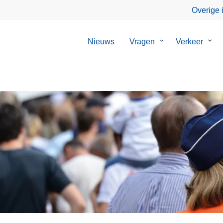
Overige 
Nieuws
Vragen
Submenu
Verkeer
Sub
van
van
Vragen
Verk