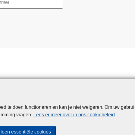
d te doen functioneren en kan je niet weigeren. Om uw gebrui
Disclaimer
Privacy
Cookies
Toegankelijkheid
temming vragen.
Lees er meer over in ons cookiebeleid
.
© 2026 Politie.be
lleen essentiële cookies