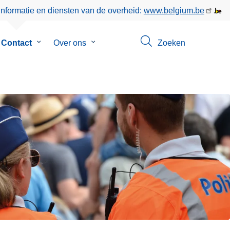
informatie en diensten van de overheid:
www.belgium.be
menu
Contact
Submenu
Over ons
Submenu
Zoeken
van
van
eer
Contact
Over
ons