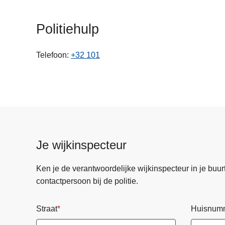
n
h
Politiehulp
o
u
Telefoon
+32 101
d
g
a
a
n
Je wijkinspecteur
Ken je de verantwoordelijke wijkinspecteur in je buurt? 
contactpersoon bij de politie.
Straat
Huisnum