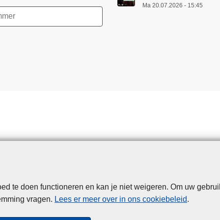
Ma 20.07.2026 - 15:45
d te doen functioneren en kan je niet weigeren. Om uw gebrui
Disclaimer
Privacy
Cookies
Toegankelijkheid
temming vragen.
Lees er meer over in ons cookiebeleid
.
© 2026 Politie.be