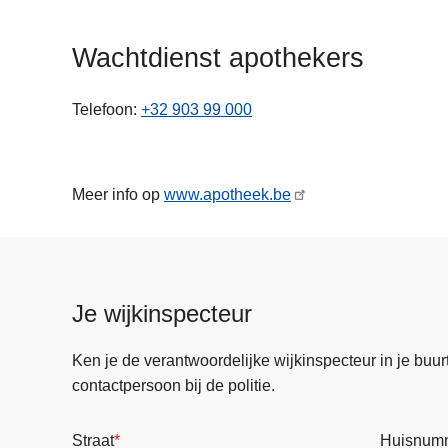
n
h
Wachtdienst apothekers
o
u
Telefoon
+32 903 99 000
d
g
a
a
Meer info op
www.apotheek.be
n
Je wijkinspecteur
Ken je de verantwoordelijke wijkinspecteur in je buurt? 
contactpersoon bij de politie.
Straat
Huisnum