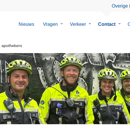
Overige 
Nieuws
Vragen
Submenu
Verkeer
Submenu
Contact
Subm
O
van
van
van
Vragen
Verkeer
Conta
 apothekers