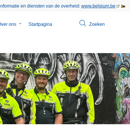
informatie en diensten van de overheid:
www.belgium.be
enu
ver ons
Submenu
Startpagina
Zoeken
van
ct
Over
ons