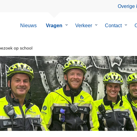
Overige 
Nieuws
Vragen
Submenu
Verkeer
Submenu
Contact
Subm
O
van
van
van
Vragen
Verkeer
Conta
bezoek op school