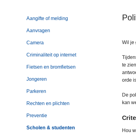
n
h
Pol
Aangifte of melding
o
u
Aanvragen
d
g
Wil je
Camera
a
Criminaliteit op internet
Tijden
a
te zie
n
Fietsen en bromfietsen
antwoo
Jongeren
orde i
Parkeren
De pol
kan we
Rechten en plichten
Preventie
Crit
Scholen & studenten
Hou we