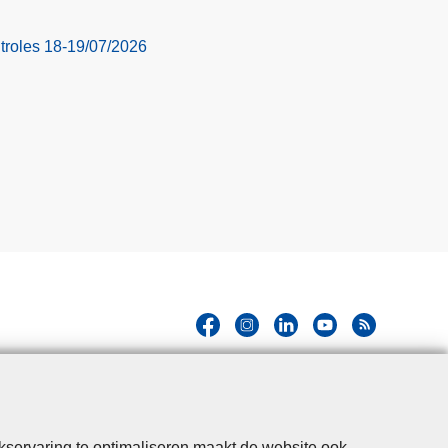
troles 18-19/07/2026
Hallo! Ik ben de chatbot van de Politie
Gent. Waarmee kan ik je vandaag van
Close
kservaring te optimaliseren maakt de website ook