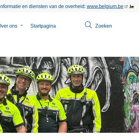
informatie en diensten van de overheid:
www.belgium.be
enu
ver ons
Submenu
Startpagina
Zoeken
van
ct
Over
ons