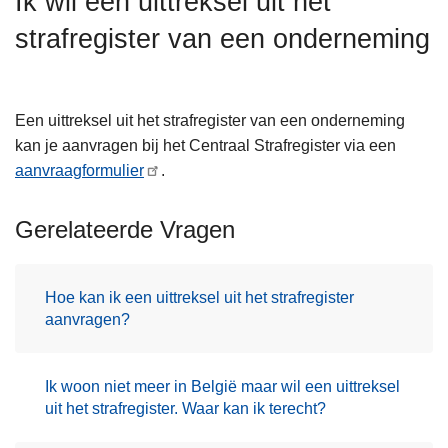
Ik wil een uittreksel uit het
n
strafregister van een onderneming
h
o
u
d
Een uittreksel uit het strafregister van een onderneming
g
kan je aanvragen bij het Centraal Strafregister via een
a
aanvraagformulier
.
a
n
Gerelateerde Vragen
Hoe kan ik een uittreksel uit het strafregister
aanvragen?
Ik woon niet meer in België maar wil een uittreksel
uit het strafregister. Waar kan ik terecht?