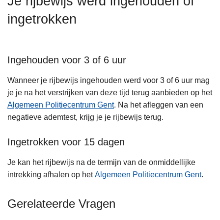
Je rijbewijs werd ingehouden of
n
ingetrokken
h
o
u
d
Ingehouden voor 3 of 6 uur
g
Wanneer je rijbewijs ingehouden werd voor 3 of 6 uur mag
a
je je na het verstrijken van deze tijd terug aanbieden op het
a
Algemeen Politiecentrum Gent
. Na het afleggen van een
n
negatieve ademtest, krijg je je rijbewijs terug.
Ingetrokken voor 15 dagen
Je kan het rijbewijs na de termijn van de onmiddellijke
intrekking afhalen op het
Algemeen Politiecentrum Gent
.
Gerelateerde Vragen