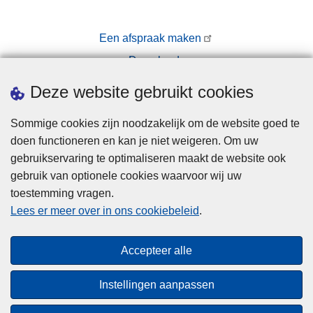
Een afspraak maken
Downloads
Pers
Deze website gebruikt cookies
Sommige cookies zijn noodzakelijk om de website goed te
doen functioneren en kan je niet weigeren. Om uw
gebruikservaring te optimaliseren maakt de website ook
gebruik van optionele cookies waarvoor wij uw
toestemming vragen.
Disclaimer
Lees er meer over in ons cookiebeleid
.
Privacy
Hallo! Ik ben de chatbot van de Politie
Cookies
Gent. Waarmee kan ik je vandaag van
Close
Accepteer alle
Toegankelijkheid
dienst zijn?
teaser
Instellingen aanpassen
© 2026 Politie.be
Start chat