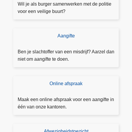
k
,
Wil je als burger samenwerken met de politie
d
d
voor een veilige buurt?
a
r
n
u
h
g
Aangifte
D
i
s
o
e
e
e
Ben je slachtoffer van een misdrijf? Aarzel dan
r
n
a
niet om aangifte te doen.
v
a
e
n
i
g
Online afspraak
E
l
ift
e
i
e
n
Maak een online afspraak voor een aangifte in
g
v
één van onze kantoren.
t
o
h
u
u
d
i
Afwezigheidstoezicht
A