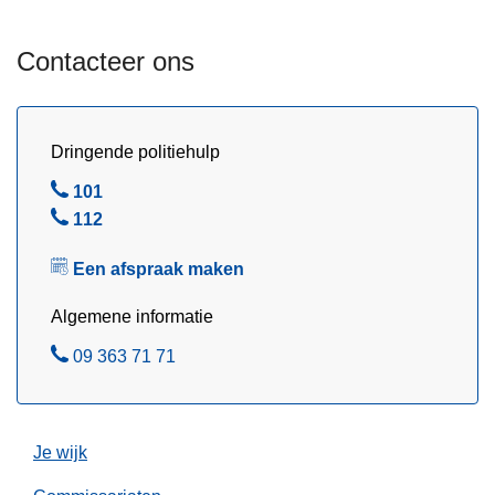
d
i
e
j
Contacteer ons
l
d
e
n
s
Dringende politiehulp
d
B
101
e
e
B
112
G
l
e
e
Een afspraak maken
l
n
t
Algemene informatie
s
B
09 363 71 71
e
e
F
l
e
e
Je wijk
s