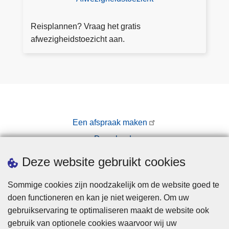
i
s
a
g
k
n
Reisplannen? Vraag het gratis
e
o
v
afwezigheidstoezicht aan.
n
m
r
o
e
a
n
n
a
li
g
n
A
e
f
Een afspraak maken
w
Downloads
e
zi
Pers
Deze website gebruikt cookies
g
h
Sommige cookies zijn noodzakelijk om de website goed te
e
doen functioneren en kan je niet weigeren. Om uw
i
gebruikservaring te optimaliseren maakt de website ook
d
gebruik van optionele cookies waarvoor wij uw