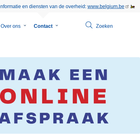
informatie en diensten van de overheid:
www.belgium.be
menu
Over ons
Submenu
Contact
Submenu
Zoeken
van
van
eer
Over
Contact
ons