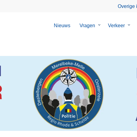
Overige 
Nieuws
Vragen
Submenu
Verkeer
Sub
van
van
Vragen
Verk