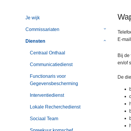
n
h
Wap
Je wijk
o
u
Commissariaten
Submenu
Telefo
d
van
E-mail
g
Diensten
Submenu
Commissaria
a
van
Centraal Onthaal
a
Bij de
Diensten
n
en/of 
Communicatiedienst
Functionaris voor
De die
Gegevensbescherming
Interventiedienst
Lokale Recherchedienst
Sociaal Team
Spreekuur korpschef