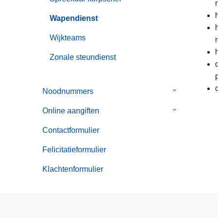
Wapendienst
Wijkteams
Zonale steundienst
Noodnummers
Submenu
van
Online aangiften
Submenu
Noodnummer
van
Contactformulier
Online
aangiften
Felicitatieformulier
Klachtenformulier