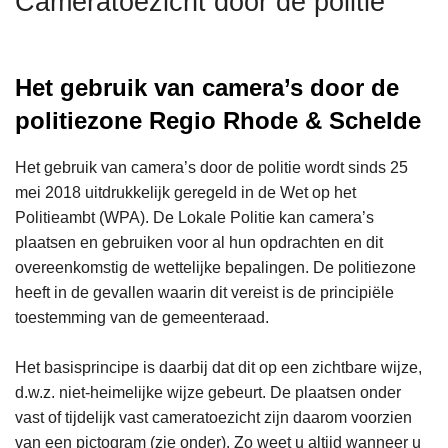
Cameratoezicht door de politie
n
h
o
Het gebruik van camera’s door de
u
d
politiezone Regio Rhode & Schelde
g
a
Het gebruik van camera’s door de politie wordt sinds 25
a
mei 2018 uitdrukkelijk geregeld in de Wet op het
n
Politieambt (WPA). De Lokale Politie kan camera’s
plaatsen en gebruiken voor al hun opdrachten en dit
overeenkomstig de wettelijke bepalingen. De politiezone
heeft in de gevallen waarin dit vereist is de principiële
toestemming van de gemeenteraad.
Het basisprincipe is daarbij dat dit op een zichtbare wijze,
d.w.z. niet-heimelijke wijze gebeurt. De plaatsen onder
vast of tijdelijk vast cameratoezicht zijn daarom voorzien
van een pictogram (zie onder). Zo weet u altijd wanneer u