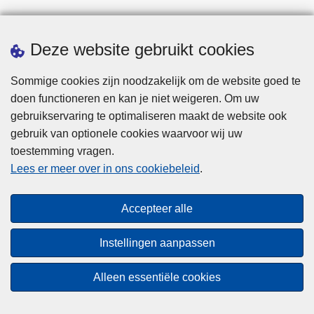
Deze website gebruikt cookies
Laatste nieuws
Sommige cookies zijn noodzakelijk om de website goed te
doen functioneren en kan je niet weigeren. Om uw
30 juli: Werelddag tegen mensenhandel
gebruikservaring te optimaliseren maakt de website ook
gebruik van optionele cookies waarvoor wij uw
Wo 29.07.2026 - 7:54
toestemming vragen.
Verkeersacties tijdens de Gentse Feesten:
Lees er meer over in ons cookiebeleid
.
focus op alcohol, drugs en veilig thuiskomen
Ma 27.07.2026 - 10:31
Accepteer alle
Instellingen aanpassen
Alleen essentiële cookies