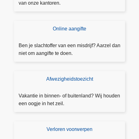
e
van onze kantoren.
af
s
p
Online aangifte
D
r
o
a
e
Ben je slachtoffer van een misdrijf? Aarzel dan
a
a
niet om aangifte te doen.
k
a
m
n
a
g
Afwezigheidstoezicht
T
k
ift
o
e
e
e
n
Vakantie in binnen- of buitenland? Wij houden
z
een oogje in het zeil.
i
c
h
Verloren voorwerpen
V
t
e