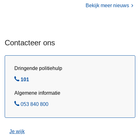
Bekijk meer nieuws
a
g
i
n
g
Contacteer ons
2
0
2
Dringende politiehulp
6
B
101
e
Algemene informatie
l
B
053 840 800
e
l
Je wijk