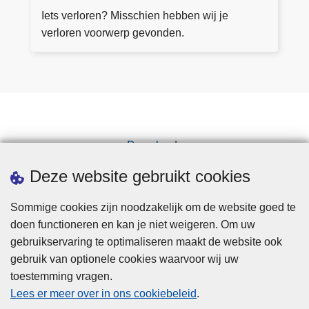
a
rl
Iets verloren? Misschien hebben wij je
a
o
verloren voorwerp gevonden.
n
r
v
e
r
n
a
v
g
o
e
o
n
Downloads
r
Pers
w
Deze website gebruikt cookies
e
r
Sommige cookies zijn noodzakelijk om de website goed te
p
doen functioneren en kan je niet weigeren. Om uw
e
gebruikservaring te optimaliseren maakt de website ook
n
gebruik van optionele cookies waarvoor wij uw
toestemming vragen.
Disclaimer
Lees er meer over in ons cookiebeleid
.
Privacy