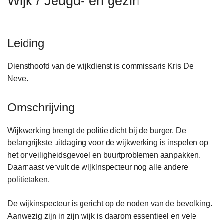
Wijk / Jeugd- en gezin
n
h
o
Leiding
u
d
Diensthoofd van de wijkdienst is commissaris Kris De
g
Neve.
a
a
Omschrijving
n
Wijkwerking brengt de politie dicht bij de burger. De
belangrijkste uitdaging voor de wijkwerking is inspelen op
het onveiligheidsgevoel en buurtproblemen aanpakken.
Daarnaast vervult de wijkinspecteur nog alle andere
politietaken.
De wijkinspecteur is gericht op de noden van de bevolking.
Aanwezig zijn in zijn wijk is daarom essentieel en vele