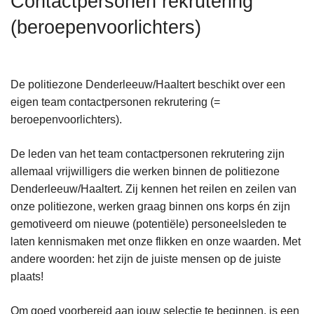
Contactpersonen rekrutering
n
(beroepenvoorlichters)
h
o
u
d
De politiezone Denderleeuw/Haaltert beschikt over een
g
eigen team contactpersonen rekrutering (=
a
beroepenvoorlichters).
a
n
De leden van het team contactpersonen rekrutering zijn
allemaal vrijwilligers die werken binnen de politiezone
Denderleeuw/Haaltert. Zij kennen het reilen en zeilen van
onze politiezone, werken graag binnen ons korps én zijn
gemotiveerd om nieuwe (potentiële) personeelsleden te
laten kennismaken met onze flikken en onze waarden. Met
andere woorden: het zijn de juiste mensen op de juiste
plaats!
Om goed voorbereid aan jouw selectie te beginnen, is een