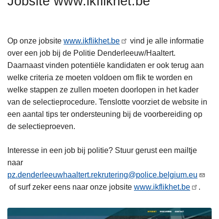
Jobsite www.ikflikhet.be
n
h
o
Op onze jobsite
www.ikflikhet.be
vind je alle informatie
u
over een job bij de Politie Denderleeuw/Haaltert.
d
Daarnaast vinden potentiële kandidaten er ook terug aan
g
welke criteria ze moeten voldoen om flik te worden en
a
welke stappen ze zullen moeten doorlopen in het kader
a
van de selectieprocedure. Tenslotte voorziet de website in
n
een aantal tips ter ondersteuning bij de voorbereiding op
de selectieproeven.
Interesse in een job bij politie? Stuur gerust een mailtje
naar
pz.denderleeuwhaaltert.rekrutering@police.belgium.eu
of surf zeker eens naar onze jobsite
www.ikflikhet.be
.