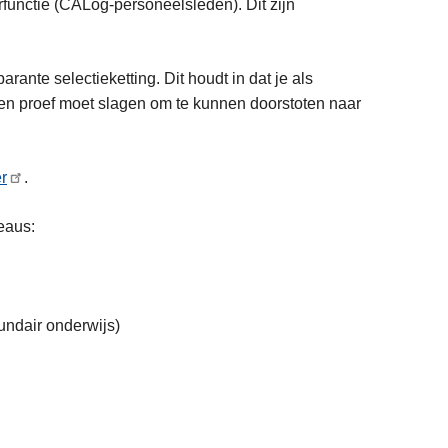
functie (CALog-personeelsleden). Dit zijn
arante selectieketting. Dit houdt in dat je als
 een proef moet slagen om te kunnen doorstoten naar
er
.
eaus:
cundair onderwijs)