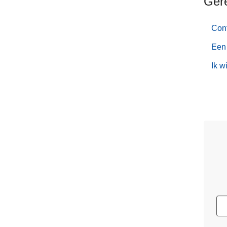
Ger
Cont
Een 
Ik w