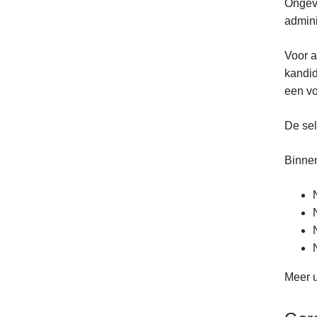
Ongeve
admini
Voor a
kandid
een vo
De sel
Binnen
Meer u