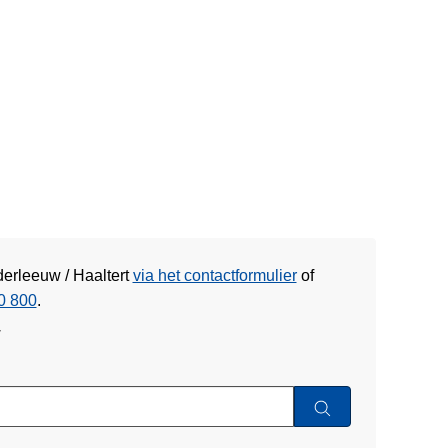
derleeuw / Haaltert
via het contactformulier
of
0 800
.
w