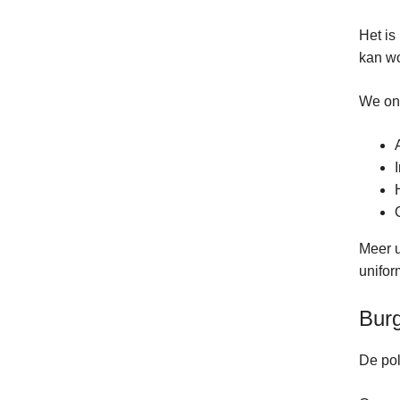
Het is
kan wo
We ond
Meer u
unifor
Burg
De pol