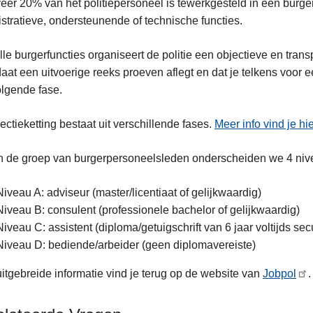
er 20% van het politiepersoneel is tewerkgesteld in een burger
stratieve, ondersteunende of technische functies.
lle burgerfuncties organiseert de politie een objectieve en transp
aat een uitvoerige reeks proeven aflegt en dat je telkens voor
lgende fase.
ectieketting bestaat uit verschillende fases.
Meer info vind je hi
 de groep van burgerpersoneelsleden onderscheiden we 4 niv
Niveau A: adviseur (master/licentiaat of gelijkwaardig)
Niveau B: consulent (professionele bachelor of gelijkwaardig)
Niveau C: assistent (diploma/getuigschrift van 6 jaar voltijds se
Niveau D: bediende/arbeider (geen diplomavereiste)
itgebreide informatie vind je terug op de website van
Jobpol
.