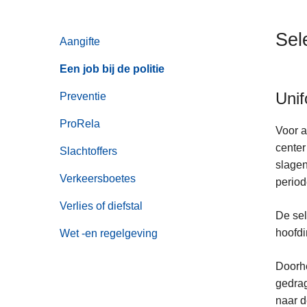
n
h
Sel
Aangifte
o
u
Een job bij de politie
d
Unif
g
Preventie
a
ProRela
a
Voor a
n
center
Slachtoffers
slagen
Verkeersboetes
period
Verlies of diefstal
De sel
hoofdi
Wet -en regelgeving
Doorhe
gedrag
naar d