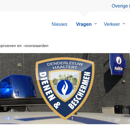
Overige 
Nieuws
Vragen
Submenu
Verkeer
Su
van
van
Vragen
Ver
eproeven en -voorwaarden