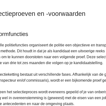
ectieproeven en -voorwaarden
ormfuncties
lle politiefuncties organiseert de politie een objectieve en tra
 methode. Dit houdt in dat je als kandidaat een uitvoerige reeks
 om te kunnen doorstoten naar een volgende proef. Deze select
e van drie tot zes maanden die volgen op je kandidaatstelling.
ectieketting bestaat uit verschillende fases. Afhankelijk van de 
nspecteur en/of commissaris), wordt er een bijkomende proef g
en het selectieproces wordt eveneens gepeild of je van onberispe
 wel in overeenstemming is (geweest) met de eisen van een job 
e antecedenten en naar de omgeving plaats.