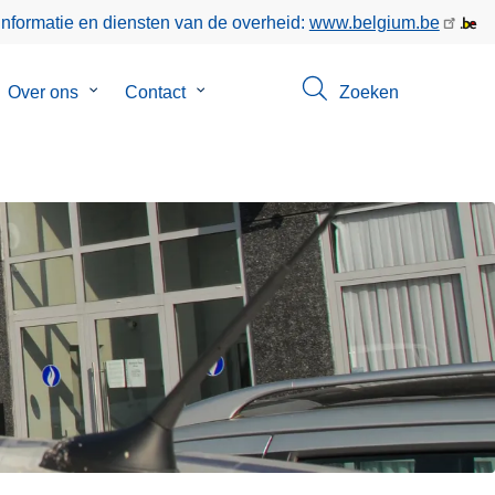
informatie en diensten van de overheid:
www.belgium.be
bmenu
Over ons
Submenu
Contact
Submenu
Zoeken
van
van
keer
Over
Contact
ons