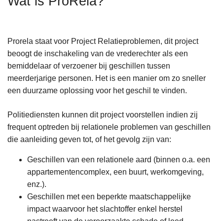
Wat is ProRela?
n
h
o
Prorela staat voor Project Relatieproblemen, dit project
u
beoogt de inschakeling van de vrederechter als een
d
bemiddelaar of verzoener bij geschillen tussen
g
meerderjarige personen. Het is een manier om zo sneller
a
een duurzame oplossing voor het geschil te vinden.
a
n
Politiediensten kunnen dit project voorstellen indien zij
frequent optreden bij relationele problemen van geschillen
die aanleiding geven tot, of het gevolg zijn van:
Geschillen van een relationele aard (binnen o.a. een
appartementencomplex, een buurt, werkomgeving,
enz.).
Geschillen met een beperkte maatschappelijke
impact waarvoor het slachtoffer enkel herstel