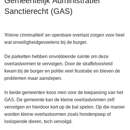
Gemeentelijk Administratief
n
Sanctierecht (GAS)
h
o
u
d
'Kleine criminaliteit' en openbare overlast zorgen voor heel
g
wat onveiligheidgevoelens bij de burger.
a
a
De parketten hebben onvoldoende ruimte om deze
n
overlastvormen te vervolgen. Door de straffeloosheid
kwam bij de burger en politie veel frustratie en bleven de
problemen maar aanslepen.
In beide gemeenten koos men voor de toepassing van het
GAS. De gemeente kan de kleine overlastvormen zelf
vervolgen en hierdoor kort op de bal spelen. Op die manier
worden kleine overlastvormen zoals hondenpoep of
loslopende dieren, toch vervolgd.