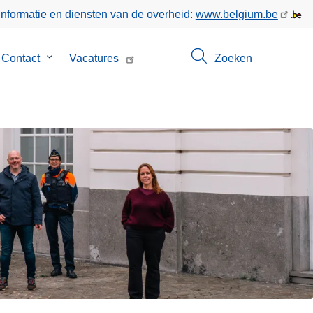
informatie en diensten van de overheid:
www.belgium.be
menu
Contact
Submenu
Vacatures
Zoeken
van
Contact