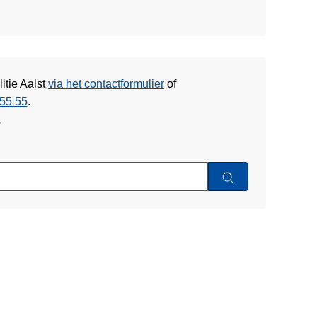
itie Aalst
via het contactformulier
of
55 55
.
w