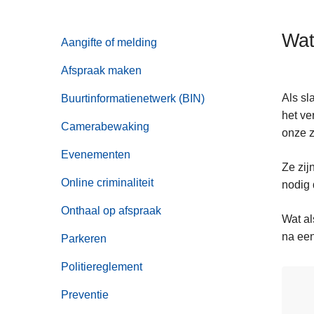
n
h
Wat
Aangifte of melding
o
u
Afspraak maken
d
g
Als sl
Buurtinformatienetwerk (BIN)
a
het ve
Camerabewaking
a
onze z
n
Evenementen
Ze zij
Online criminaliteit
nodig 
Onthaal op afspraak
Wat al
na een
Parkeren
Politiereglement
Preventie