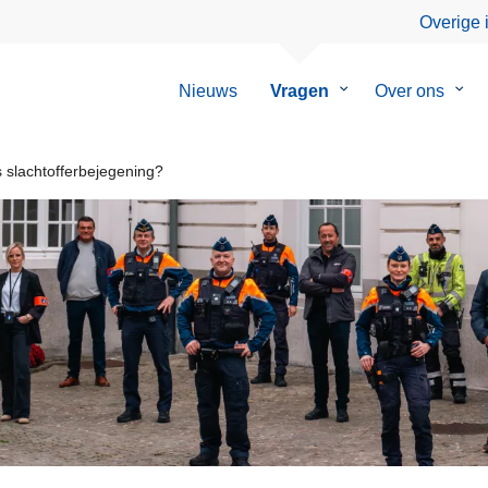
Overige 
Nieuws
Vragen
Submenu
Over ons
Sub
van
van
Vragen
Over
ons
 slachtofferbejegening?