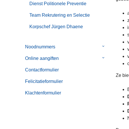
Dienst Politionele Preventie
Team Rekrutering en Selectie
Korpschef Jürgen Dhaene
Noodnummers
Submenu
van
Online aangiften
Submenu
Noodnummer
van
Contactformulier
Online
Ze bi
aangiften
Felicitatieformulier
Klachtenformulier