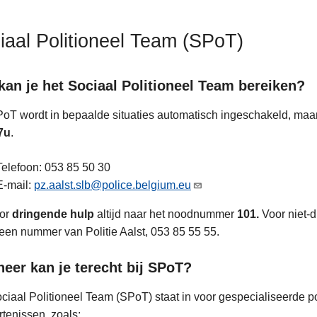
iaal Politioneel Team (SPoT)
kan je het Sociaal Politioneel Team bereiken?
oT wordt in bepaalde situaties automatisch ingeschakeld, maa
7u
.
ten
Telefoon:
053 85 50 30
E-mail:
pz.aalst.slb@police.belgium.eu
oor
dringende hulp
altijd naar het noodnummer
101.
Voor niet-d
en nummer van Politie Aalst, 053 85 55 55.
eer kan je terecht bij SPoT?
ciaal Politioneel Team (SPoT) staat in voor gespecialiseerde pol
tenissen, zoals: