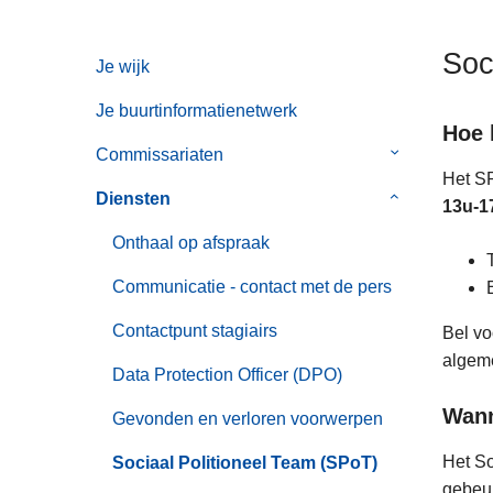
n
h
Soc
Je wijk
o
u
Je buurtinformatienetwerk
d
Hoe 
g
Commissariaten
Submenu
Het SP
a
van
Diensten
Submenu
13u-1
a
Commissaria
van
n
Onthaal op afspraak
Diensten
Communicatie - contact met de pers
Contactpunt stagiairs
Bel v
algeme
Data Protection Officer (DPO)
Wann
Gevonden en verloren voorwerpen
Het So
Sociaal Politioneel Team (SPoT)
gebeur