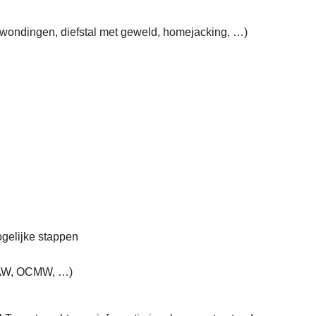
erwondingen, diefstal met geweld, homejacking, …)
ogelijke stappen
 CAW, OCMW, …)