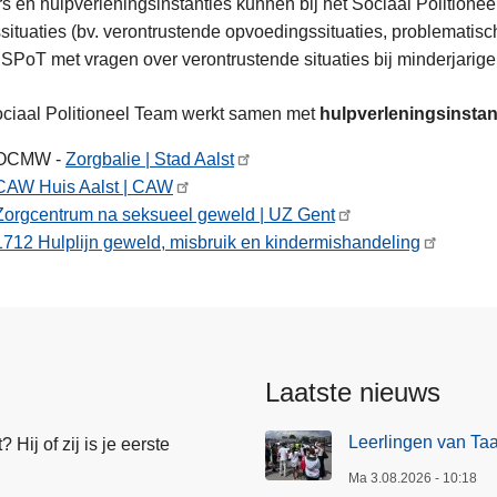
s en hulpverleningsinstanties kunnen bij het Sociaal Politionee
situaties (bv. verontrustende opvoedingssituaties, problematis
t SPoT met vragen over verontrustende situaties bij minderjarig
ciaal Politioneel Team werkt samen met
hulpverleningsinstan
OCMW -
Zorgbalie | Stad Aalst
CAW Huis Aalst | CAW
Zorgcentrum na seksueel geweld | UZ Gent
1712 Hulplijn geweld, misbruik en kindermishandeling
Laatste nieuws
Leerlingen van Ta
Hij of zij is je eerste
Ma 3.08.2026 - 10:18