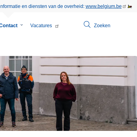
informatie en diensten van de overheid:
www.belgium.be
menu
Contact
Submenu
Vacatures
Zoeken
van
Contact