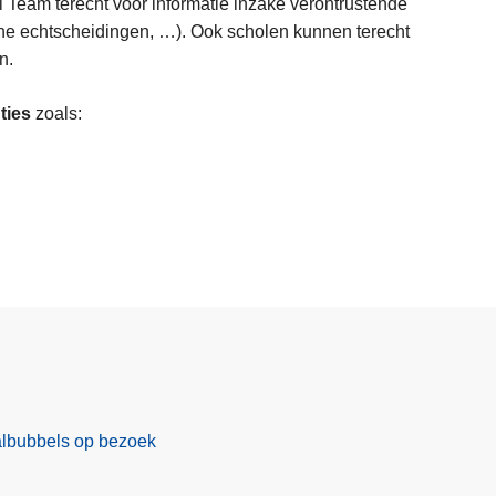
l Team terecht voor informatie inzake verontrustende
che echtscheidingen, …). Ook scholen kunnen terecht
en.
ties
zoals:
albubbels op bezoek