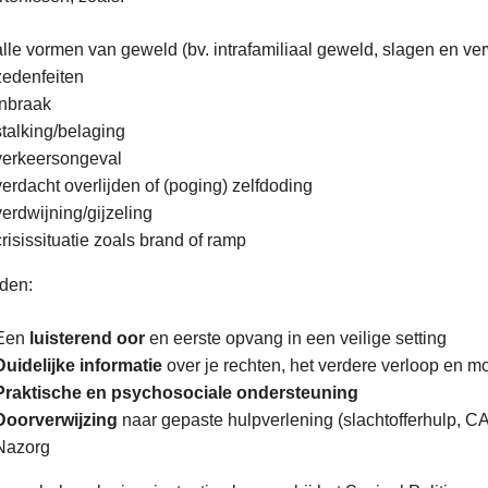
alle vormen van geweld (bv. intrafamiliaal geweld, slagen en v
zedenfeiten
inbraak
stalking/belaging
verkeersongeval
verdacht overlijden of (poging) zelfdoding
verdwijning/gijzeling
s
crisissituatie zoals brand of ramp
eden:
Een
luisterend oor
en eerste opvang in een veilige setting
Duidelijke informatie
over je rechten, het verdere verloop en m
Praktische en psychosociale ondersteuning
Doorverwijzing
naar gepaste hulpverlening (slachtofferhulp,
Nazorg