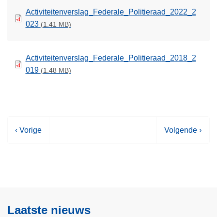
Activiteitenverslag_Federale_Politieraad_2022_2
023
(1.41 MB)
Activiteitenverslag_Federale_Politieraad_2018_2
019
(1.48 MB)
V
‹ Vorige
V
Volgende ›
o
o
r
l
i
g
g
e
e
n
p
d
Laatste nieuws
a
e