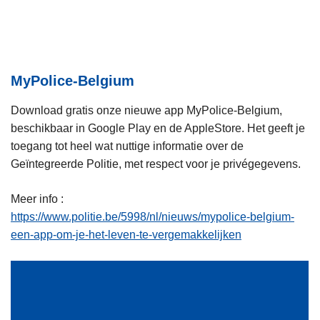
i
n
e
h
o
u
MyPolice-Belgium
d
g
Download gratis onze nieuwe app MyPolice-Belgium,
a
beschikbaar in Google Play en de AppleStore. Het geeft je
a
toegang tot heel wat nuttige informatie over de
n
Geïntegreerde Politie, met respect voor je privégegevens.
Meer info :
https://www.politie.be/5998/nl/nieuws/mypolice-belgium-
een-app-om-je-het-leven-te-vergemakkelijken