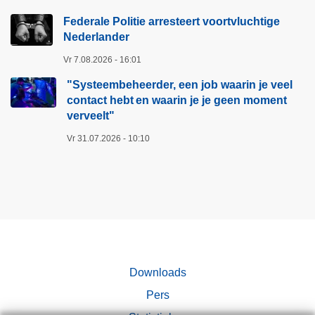
g
p
Federale Politie arresteert voortvluchtige
i
a
Nederlander
n
g
Vr 7.08.2026 - 16:01
a
i
"Systeembeheerder, een job waarin je veel
n
contact hebt en waarin je je geen moment
a
verveelt"​
Vr 31.07.2026 - 10:10
Downloads
Pers