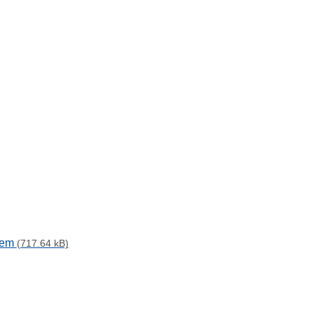
teem
(717.64 kB)