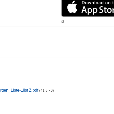
gen_Liste-Lijst Z.pdf
(41.5 kB)