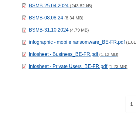
BSMB-25.04.2024
(243.82 kB)
BSMB-08.08.24
(8.34 MB)
BSMB-31.10.2024
(4.79 MB)
infographic - mobile ransomware_BE-FR.pdf
(1.0
Infosheet - Business_BE-FR.pdf
(1.12 MB)
Infosheet - Private Users_BE-FR.pdf
(1.23 MB)
H
1
u
i
d
i