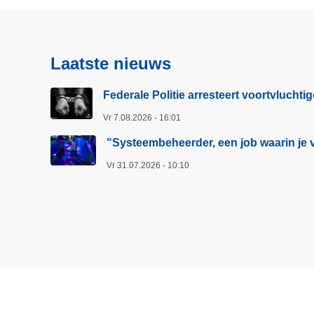
g
e
p
Laatste nieuws
a
g
Federale Politie arresteert voortvluchti
i
Vr 7.08.2026 - 16:01
n
a
"Systeembeheerder, een job waarin je v
Vr 31.07.2026 - 10:10