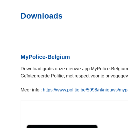
i
n
e
h
Downloads
o
u
d
g
a
a
MyPolice-Belgium
n
Download gratis onze nieuwe app MyPolice-Belgium, b
Geïntegreerde Politie, met respect voor je privégege
Meer info :
https://www.politie.be/5998/nl/nieuws/my