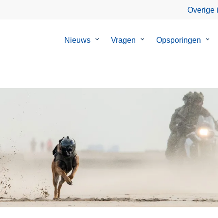
Overige 
Nieuws
Submenu
Vragen
Submenu
Opsporingen
Su
van
van
van
Nieuws
Vragen
Ops