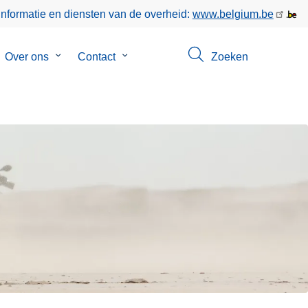
informatie en diensten van de overheid:
www.belgium.be
bmenu
Over ons
Submenu
Contact
Submenu
Zoeken
van
van
poringen
Over
Contact
ons