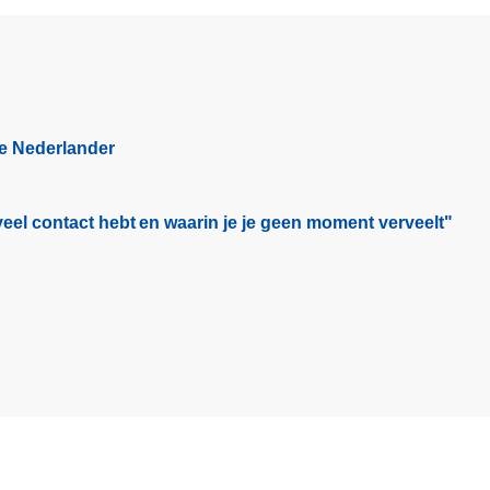
a
a
a
a
a
a
a
a
n
d
e
p
a
ge Nederlander
g
i
n
eel contact hebt en waarin je je geen moment verveelt"​
a