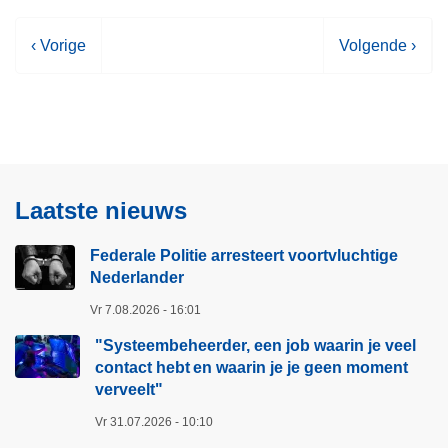
V
‹ Vorige
V
Volgende ›
o
o
r
l
i
g
g
e
e
n
p
d
Laatste nieuws
a
e
g
p
Federale Politie arresteert voortvluchtige
i
a
Nederlander
n
g
Vr 7.08.2026 - 16:01
a
i
"Systeembeheerder, een job waarin je veel
n
contact hebt en waarin je je geen moment
a
verveelt"​
Vr 31.07.2026 - 10:10