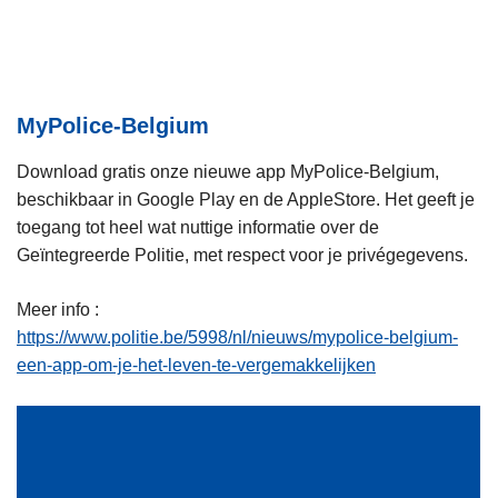
i
n
e
h
o
u
MyPolice-Belgium
d
g
Download gratis onze nieuwe app MyPolice-Belgium,
a
beschikbaar in Google Play en de AppleStore. Het geeft je
a
toegang tot heel wat nuttige informatie over de
n
Geïntegreerde Politie, met respect voor je privégegevens.
Meer info :
https://www.politie.be/5998/nl/nieuws/mypolice-belgium-
een-app-om-je-het-leven-te-vergemakkelijken