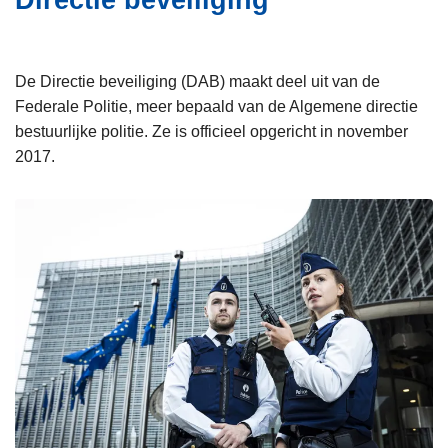
Directie beveiliging
i
n
e
h
o
De Directie beveiliging (DAB) maakt deel uit van de
u
Federale Politie, meer bepaald van de Algemene directie
d
bestuurlijke politie. Ze is officieel opgericht in november
g
2017.
a
a
n