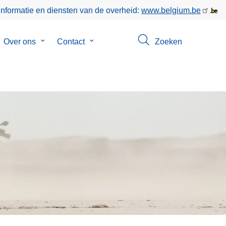
informatie en diensten van de overheid:
www.belgium.be
bmenu
Over ons
Submenu
Contact
Submenu
Zoeken
van
van
poringen
Over
Contact
ons