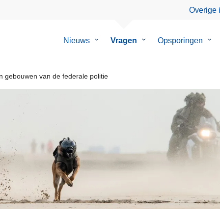
Overige 
Nieuws
Submenu
Vragen
Submenu
Opsporingen
Su
van
van
van
Nieuws
Vragen
Ops
an gebouwen van de federale politie