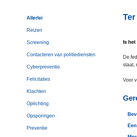
i
n
e
h
Ter
Allerlei
o
u
Reizen
d
Is he
Screening
g
a
Contacteren van politiediensten
De fed
a
staat
n
Cyberpreventie
Felicitaties
Voor v
Klachten
Ger
Oplichting
Bev
Opsporingen
Een
Preventie
Mes