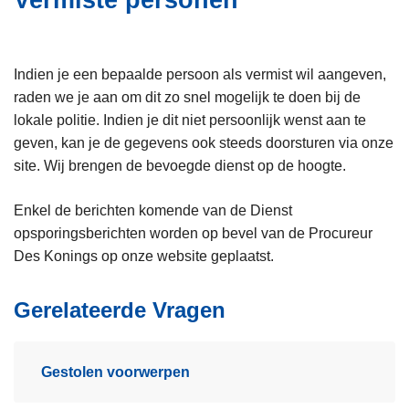
Vermiste personen
i
n
e
h
o
Indien je een bepaalde persoon als vermist wil aangeven,
u
raden we je aan om dit zo snel mogelijk te doen bij de
d
lokale politie. Indien je dit niet persoonlijk wenst aan te
g
geven, kan je de gegevens ook steeds doorsturen via onze
a
site. Wij brengen de bevoegde dienst op de hoogte.
a
n
Enkel de berichten komende van de Dienst
opsporingsberichten worden op bevel van de Procureur
Des Konings op onze website geplaatst.
Gerelateerde Vragen
Gestolen voorwerpen