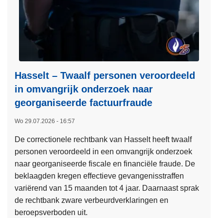
H
n
e
j
a
e
r
v
t
e
:
e
Hasselt – Twaalf personen veroordeeld
a
l
in omvangrijk onderzoek naar
c
c
h
georganiseerde factuurfraude
o
t
n
Wo 29.07.2026 - 16:57
e
t
r
De correctionele rechtbank van Hasselt heeft twaalf
a
o
personen veroordeeld in een omvangrijk onderzoek
c
n
naar georganiseerde fiscale en financiële fraude. De
t
l
beklaagden kregen effectieve gevangenisstraffen
h
i
variërend van 15 maanden tot 4 jaar. Daarnaast sprak
e
n
de rechtbank zware verbeurdverklaringen en
b
e
beroepsverboden uit.
t