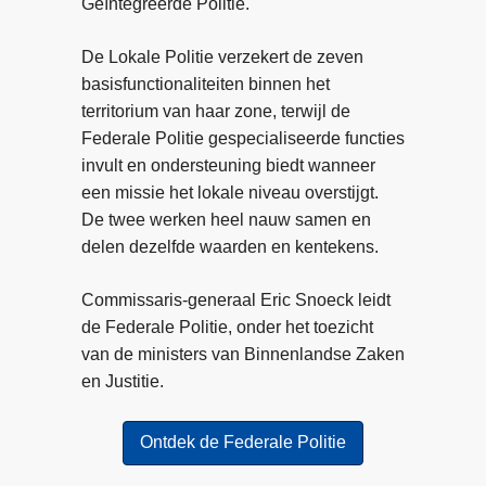
Geïntegreerde Politie.
o
o
t
m
m
–
De Lokale Politie verzekert de zeven
s
e
T
basisfunctionaliteiten binnen het
o
n
w
territorium van haar zone, terwijl de
o
t
a
Federale Politie gespecialiseerde functies
k
v
a
invult en ondersteuning biedt wanneer
m
e
l
een missie het lokale niveau overstijgt.
e
r
f
De twee werken heel nauw samen en
n
v
p
delen dezelfde waarden en kentekens.
s
e
e
e
e
r
Commissaris-generaal Eric Snoeck leidt
n
l
s
de Federale Politie, onder het toezicht
h
t
o
van de ministers van Binnenlandse Zaken
a
"
n
en Justitie.
n
e
d
n
Ontdek de Federale Politie
e
v
l