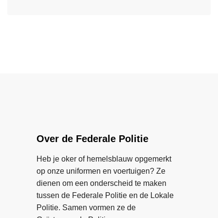
o
L
p
e
e
l
n
e
i
w
s
c
a
m
h
a
e
t
r
e
i
i
r
n
n
o
g
j
v
s
e
e
Over de Federale Politie
c
j
r
h
e
H
Heb je oker of hemelsblauw opgemerkt
u
g
a
op onze uniformen en voertuigen? Ze
i
e
s
dienen om een onderscheid te maken
l
e
s
tussen de Federale Politie en de Lokale
t
n
e
Politie. Samen vormen ze de
s
m
l