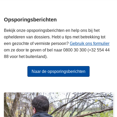
r
i
j
Opsporingsberichten
k
o
Bekijk onze opsporingsberichten en help ons bij het
n
ophelderen van dossiers. Hebt u tips met betrekking tot
d
een gezochte of vermiste persoon?
Gebruik ons formulier
e
om ze door te geven of bel naar 0800 30 300 (+32 554 44
r
88 voor het buitenland).
z
o
Naar de opsporingsberichten
e
k
n
a
a
V
r
e
g
r