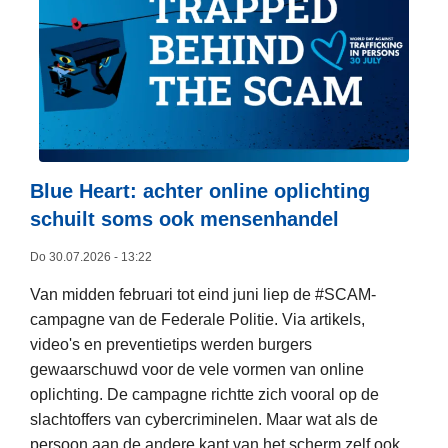
e
e
r
o
v
e
r
"
Blue Heart: achter online oplichting
S
schuilt soms ook mensenhandel
y
Do 30.07.2026 - 13:22
s
t
Van midden februari tot eind juni liep de #SCAM-
e
campagne van de Federale Politie. Via artikels,
e
video's en preventietips werden burgers
m
gewaarschuwd voor de vele vormen van online
b
oplichting. De campagne richtte zich vooral op de
e
slachtoffers van cybercriminelen. Maar wat als de
h
persoon aan de andere kant van het scherm zelf ook