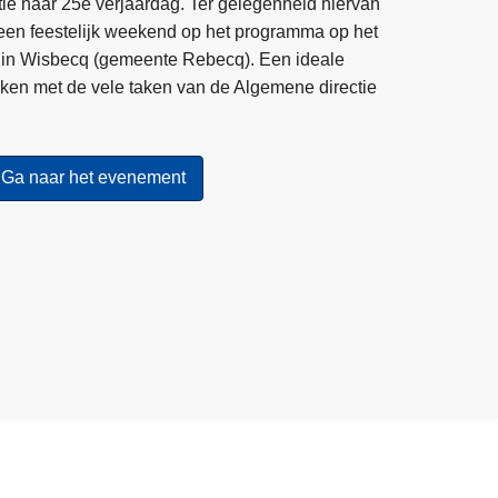
litie haar 25e verjaardag. Ter gelegenheid hiervan
 een feestelijk weekend op het programma op het
ard in Wisbecq (gemeente Rebecq). Een ideale
ken met de vele taken van de Algemene directie
Ga naar het evenement