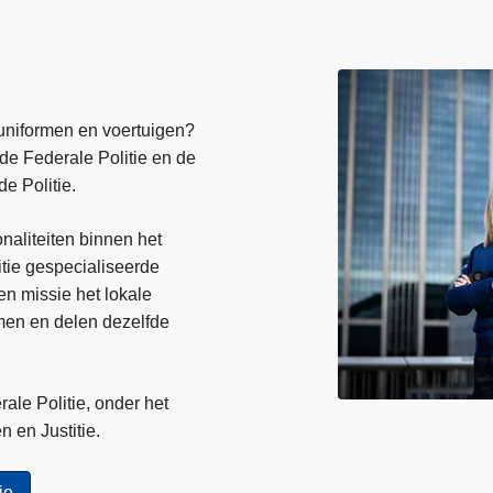
uniformen en voertuigen?
e Federale Politie en de
e Politie.
naliteiten binnen het
itie gespecialiseerde
en missie het lokale
men en delen dezelfde
ale Politie, onder het
n en Justitie.
ie