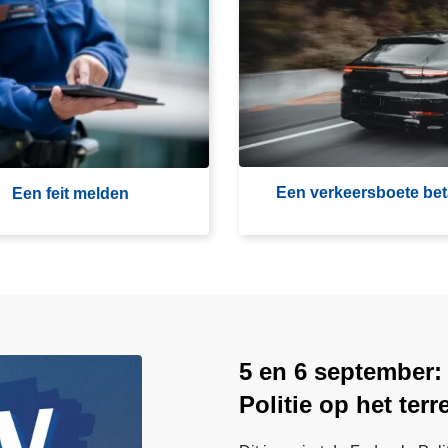
E
e
n
v
e
r
k
e
Een verkeersboete bet
Een feit melden
e
r
s
b
o
e
t
5 en 6 september:
e
Politie op het terr
b
e