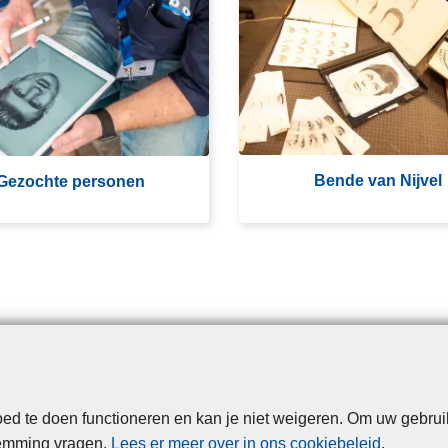
e
n
d
e
v
a
n
Bende van Nijvel
Gezochte personen
N
ij
v
e
l
d te doen functioneren en kan je niet weigeren. Om uw gebrui
Disclaimer
Privacy
Cookies
Toegankelijkheid
temming vragen.
Lees er meer over in ons cookiebeleid
.