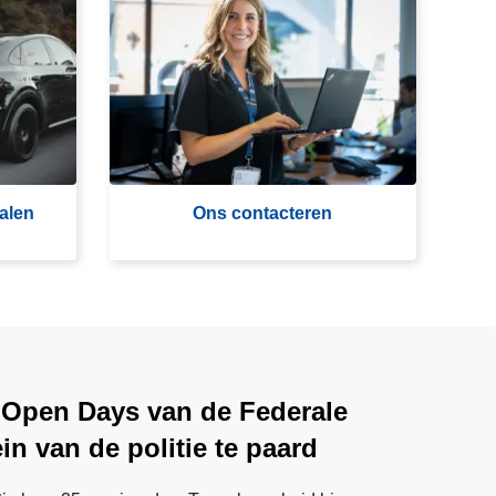
O
n
s
c
o
n
t
a
alen
Ons contacteren
ct
e
r
e
n
 Open Days van de Federale
ein van de politie te paard