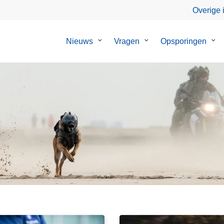
Overige 
Nieuws
Submenu
Vragen
Submenu
Opsporingen
Su
van
van
van
Nieuws
Vragen
Ops