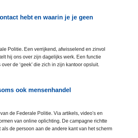
ontact hebt en waarin je je geen
rale Politie. Een verrijkend, afwisselend en zinvol
 hij ons over zijn dagelijks werk. Een functie
over de ‘geek’ die zich in zijn kantoor opsluit.
L
lt soms ook mensenhandel
e
e
s
n de Federale Politie. Via artikels, video's en
m
rmen van online oplichting. De campagne richtte
e
at als de persoon aan de andere kant van het scherm
e
r