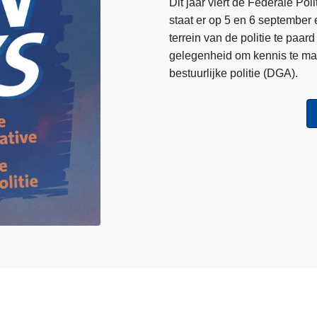
Dit jaar viert de Federale Po
t
staat er op 5 en 6 september
a
terrein van de politie te pa
l
gelegenheid om kennis te ma
e
bestuurlijke politie (DGA).
n