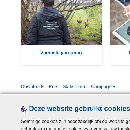
e
e
r
z
m
o
is
c
te
h
p
t
e
e
Vermiste personen
rs
p
o
e
n
r
e
s
Downloads
Pers
Statistieken
Campagnes
n
o
n
e
Deze website gebruikt cookies
n
Sommige cookies zijn noodzakelijk om de website goe
gebruik van optionele cookies waarvoor wij uw toes