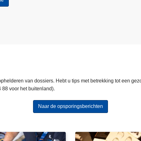
ophelderen van dossiers. Hebt u tips met betrekking tot een ge
 88 voor het buitenland).
Naar de opsporingsberichten
B