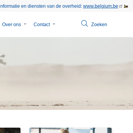
informatie en diensten van de overheid:
www.belgium.be
bmenu
Over ons
Submenu
Contact
Submenu
Zoeken
van
van
poringen
Over
Contact
ons