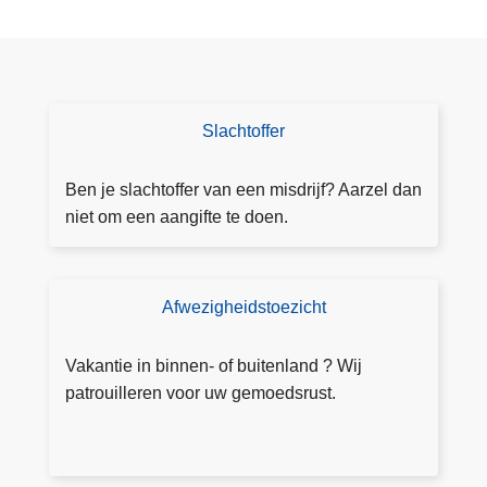
P
n
o
a
l
b
i
i
t
s
Slachtoffer
D
i
h
o
e
a
e
Ben je slachtoffer van een misdrijf? Aarzel dan
z
r
a
niet om een aangifte te doen.
o
s
a
n
e
n
e
n
g
B
Afwezigheidstoezicht
T
3
ift
r
o
4
e
u
e
Vakantie in binnen- of buitenland ? Wij
.
s
z
patrouilleren voor uw gemoedsrust.
0
s
i
0
e
c
0
l
h
e