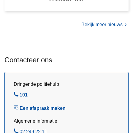
N
j
o
n
:
a
Bekijk meer nieuws
m
8
e
0
e
k
r
i
d
Contacteer ons
l
a
o
n
t
1
a
Dringende politiehulp
7
b
k
B
101
a
i
e
k
l
Een afspraak maken
l
i
o
n
Algemene informatie
m
b
a
B
02 249 22 11
e