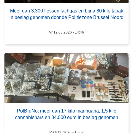
e
L
f
l
e
Meer dan 3.300 flessen lachgas en bijna 80 kilo tabak
l
d
e
in beslag genomen door de Politiezone Brussel Noord
e
?
s
s
m
Vr 12.06.2026 - 14:46
s
e
e
e
n
r
l
o
a
v
c
e
h
r
g
P
a
o
s
l
e
PolBruNo: meer dan 17 kilo marihuana, 1,5 kilo
B
cannabishars en 34.000 euro in beslag genomen
n
r
b
u
i
Ma 8.06.2026 - 10:07