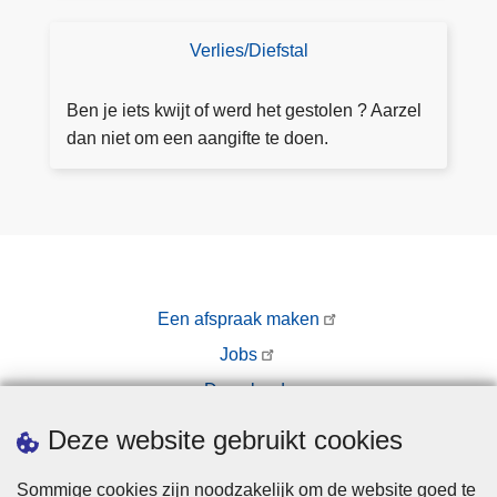
N
t
u
o
a
r
Verlies/Diefstal
D
o
a
o
o
r
n
i
e
Ben je iets kwijt of werd het gestolen ? Aarzel
d
v
n
a
dan niet om een aangifte te doen.
r
b
a
a
e
n
g
s
g
e
l
ift
n
a
e
g
Een afspraak maken
g
e
Jobs
n
Downloads
o
Pers
m
Deze website gebruikt cookies
e
n
Sommige cookies zijn noodzakelijk om de website goed te