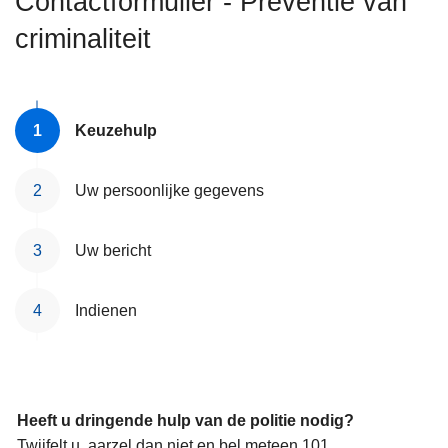
Contactformulier - Preventie van
n
criminaliteit
h
o
u
d
Keuzehulp
g
a
a
Uw persoonlijke gegevens
n
Uw bericht
Indienen
Heeft u dringende hulp van de politie nodig?
Twijfelt u, aarzel dan niet en bel meteen 101.