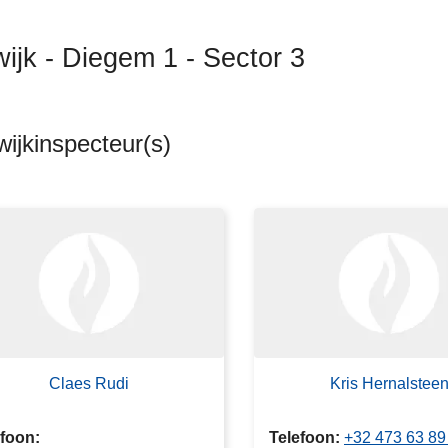
wijk - Diegem 1 - Sector 3
ijkinspecteur(s)
ten
s
Claes Rudi
Kris Hernalstee
efoon
Telefoon
+32 473 63 89