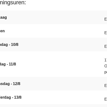
ningsuren
daag
E
gen
E
dag - 10/8
E
1
ag - 11/8
O
p
sdag - 12/8
E
erdag - 13/8
E