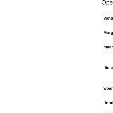
Ope
Van
Mor
maan
dinsd
woen
dond