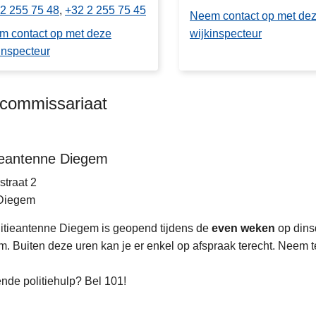
2 255 75 48
+32 2 255 75 45
Neem contact op met de
m contact op met deze
wijkinspecteur
inspecteur
kcommissariaat
tieantenne Diegem
straat 2
Diegem
itieantenne Diegem is geopend tijdens de
even weken
op dinsd
. Buiten deze uren kan je er enkel op afspraak terecht. Neem te
nde politiehulp? Bel 101!