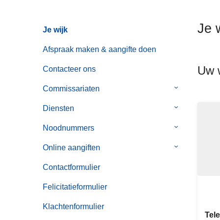
n
h
Je 
Je wijk
o
u
Afspraak maken & aangifte doen
d
Uw w
g
Contacteer ons
a
Commissariaten
Submenu
a
van
n
Diensten
Submenu
Commissaria
van
Noodnummers
Submenu
Diensten
van
Online aangiften
Submenu
Noodnummer
van
Contactformulier
Online
aangiften
Felicitatieformulier
Klachtenformulier
Tel