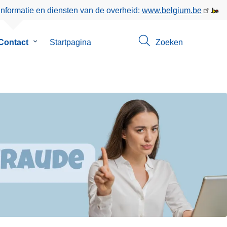
informatie en diensten van de overheid:
www.belgium.be
enu
Contact
Submenu
Startpagina
Zoeken
van
Contact