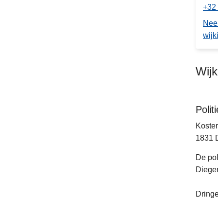
+32 
Nee
wijk
Wij
Poli
Koster
1831
De pol
Diegem
Dringe